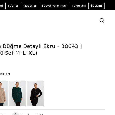
og
Fuarlar
Haberler
Sosyal Yardımlar
Telegram
İletişim
a Düğme Detaylı Ekru - 30643 |
lü Set M-L-XL)
nkleri