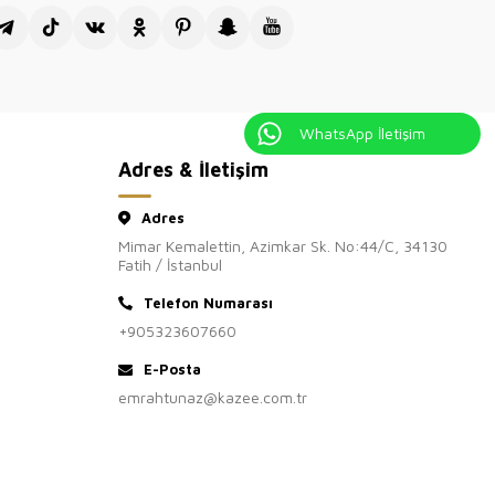
WhatsApp İletişim
Adres & İletişim
Adres
Mimar Kemalettin, Azimkar Sk. No:44/C, 34130
Fatih / İstanbul
Telefon Numarası
+905323607660
E-Posta
emrahtunaz@kazee.com.tr