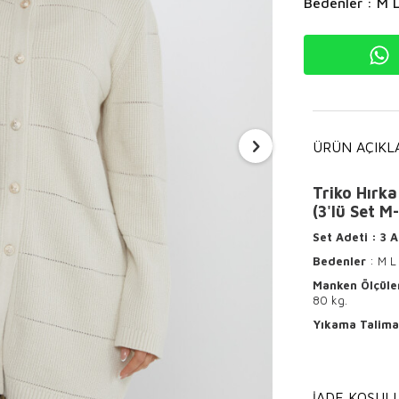
Bedenler : M 
ÜRÜN AÇIKL
Triko Hırka
(3'lü Set M
Set Adeti
: 3 
Bedenler
: M L
Manken Ölçüle
80 kg.
Yıkama Talima
Ürünün ter
Hafif ısı
İADE KOŞULL