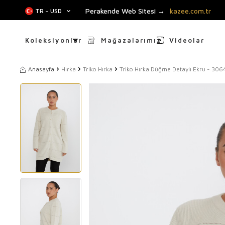
Perakende Web Sitesi →
kazee.com.tr
TR − USD
Koleksiyonlar
Mağazalarımız
Videolar
Anasayfa
Hırka
Triko Hırka
Triko Hırka Düğme Detaylı Ekru - 3064