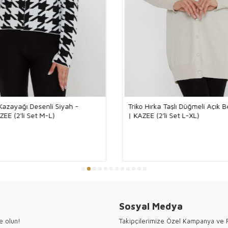
ve Zarif
%92 viskon ve %
bir seviyeye ta
sunarken, elasta
kısıtlanma olmada
yapısıyla mevsi
günlük hem de d
konforu hem de z
tamamlar
●Kazee t
 Kazayağı Desenli Siyah -
Triko Hırka Taşlı Düğmeli Açık 
toptan sa
EE (2'li Set M-L)
| KAZEE (2'li Set L-XL)
için teşe
Sosyal Medya
e olun!
Takipçilerimize Özel Kampanya ve F