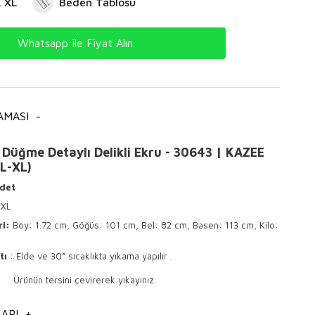
L XL
Beden Tablosu
Whatsapp ile Fiyat Alın
AMASI
-
 Düğme Detaylı Delikli Ekru - 30643 | KAZEE
-L-XL)
Adet
 XL
ri:
Boy: 1.72 cm, Göğüs: 101 cm, Bel: 82 cm, Basen: 113 cm, Kilo:
tı
: Elde ve 30° sıcaklıkta yıkama yapılır .
sini çevirerek yıkayınız.
 ile ütülenir .
ARI
+