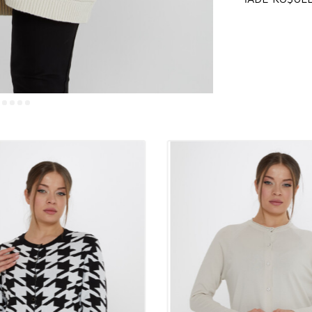
Kuru tem
Kaliteli ve Şı
Hırkalar, modanı
Kalitesiyle ön pl
ürünlerindendir.
trendleri arasın
bir dokunuş kata
Hırkalar Nerel
Hırkalar, kullanı
günlerinde sıcak
aylarında ince m
akşamlarında haf
ofiste şık bir ta
Neden Hırkalar
Hırkalarımız, yü
Ürünlerimiz, mod
detaylarla zengi
tercih edilebilir
ve tarza hitap e
satışları deste
%92 Visk