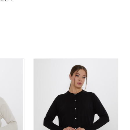
izlemeye uygundur.
k Hırkalar: Toptan Butiklerin Gözdesi
n en çok tercih edilen ve vazgeçilmez parçalarından biridir.
ana çıkan hırkalarımız, butik sahipleri için toptan satışın gözde
 Şıklığı, rahatlığı ve modaya uygun tasarımlarıyla her sezonun
da yer alır. Hırkalar, müşterilerinize sunduğunuz koleksiyona zarif
caktır.
erde ve Hangi Mevsimde Kullanılır?
m alanları ve mevsim çeşitliliğiyle oldukça esnektir. Soğuk kış
 tutan kalın dokuları sayesinde iç giyimde tercih edilirken, bahar
odelleriyle katmanlı giyimin önemli bir parçası olur. Ayrıca, yaz
if bir koruma sağlar. Hırkalarımız, evde rahat bir kıyafet olarak,
mamlayıcı veya dışarıda rahat bir stil oluşturmak için kullanılabilir.
ımızı Tercih Etmelisiniz?
ksek kaliteli materyallerden üretilir ve uzun ömürlü kullanım sunar.
a dünyasının en trend tasarımlarıyla öne çıkar. Hoş ve elegant
nleştirilen hırkalar, hem günlük hem de özel gün kombinlerinde
. Kaliteli dikişleri ve özenle seçilmiş renk seçenekleriyle her yaşa
der. Toptan butik sahipleri için, müşteri memnuniyetini artıracak ve
kleyecek mükemmel bir üründür.
on %8 Elastan Hırka: Eşsiz Rahatlık