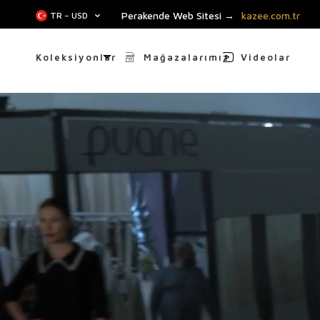
Perakende Web Sitesi →
kazee.com.tr
TR − USD
Koleksiyonlar
Mağazalarımız
Videolar