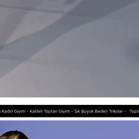
 Toptan Giyim - Şık Büyük Beden Trikolar -
Toptan Kadın Giyim - Kalitel