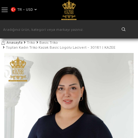
TR − USD
Anasayfa
Triko
Basic Triko
Toptan Kadın Triko Kazak Basic Logolu Lacivert - 30181 | KAZEE