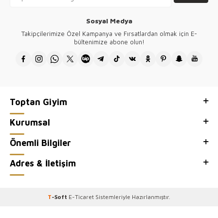
yapmaz.
Tüm ürünlerimizin tasarımı firmamıza ait olup Türkiye'de üretilmektedir.
Sosyal Medya
Kazee toptan kadın giyim mağazamızın, toptan satış sitesi Kazee
Takipçilerimize Özel Kampanya ve Fırsatlardan olmak için E-
Official'ı ziyaretiniz için teşekkür ederiz.
bültenimize abone olun!
Toptan Giyim
Kurumsal
Önemli Bilgiler
Adres & İletişim
T
-Soft
E-Ticaret
Sistemleriyle Hazırlanmıştır.