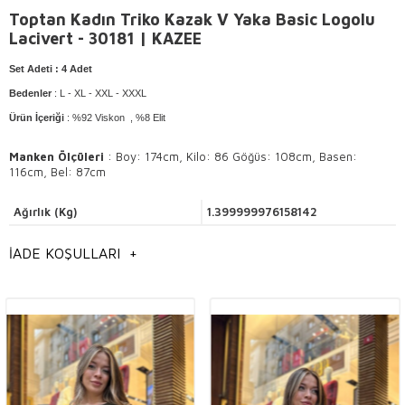
Toptan Kadın Triko Kazak V Yaka Basic Logolu
Lacivert - 30181 | KAZEE
Set Adeti
: 4 Adet
Bedenler
: L - XL - XXL - XXXL
Ürün İçeriği
: %92 Viskon , %8 Elit
Manken Ölçüleri
: Boy: 174cm, Kilo: 86 Göğüs: 108cm, Basen:
116cm, Bel: 87cm
Ağırlık (Kg)
1.399999976158142
Yıkama Talimatı
: Elde ve 30° sıcaklıkta yıkama yapılır .
İADE KOŞULLARI
+
Ürünün tersini çevirerek yıkayınız.
Hafif ısı ile ütülenir .
Kuru temizlemeye uygundur.
Genel Bilgilendirme
Toptan Kadın
triko kazak takımı modelleri,
İstanbul toptan triko kazak modelleri,