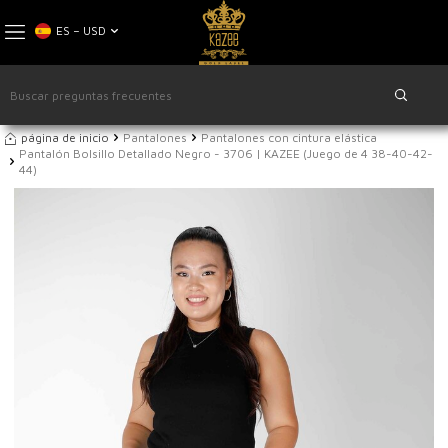
ES − USD
página de inicio
Pantalones
Pantalones con cintura elástica
Pantalón Bolsillo Detallado Negro - 3706 | KAZEE (Juego de 4 38-40-42-
44)