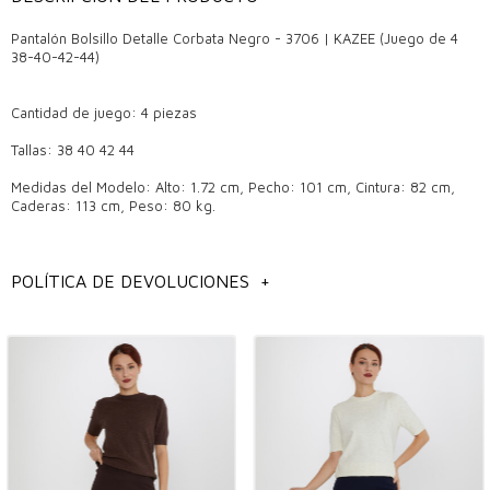
Pantalón Bolsillo Detalle Corbata Negro - 3706 | KAZEE (Juego de 4
38-40-42-44)
Cantidad de juego: 4 piezas
Tallas: 38 40 42 44
Medidas del Modelo: Alto: 1.72 cm, Pecho: 101 cm, Cintura: 82 cm,
Caderas: 113 cm, Peso: 80 kg.
Pantalones de calidad: la mejor inversión en vestuario
POLÍTICA DE DEVOLUCIONES
+
Los pantalones son una de las prendas imprescindibles que combinan
comodidad y elegancia y no deben faltar en ningún armario.
Especialmente en las boutiques mayoristas, elegir un par de
pantalones de calidad significa una inversión a largo plazo. Los
pantalones de calidad destacan por la durabilidad de su tejido y la
perfección de su corte, que te hace sentir cómodo y seguro en
cualquier ambiente.
¿En qué temporada se debe utilizar?
Los pantalones son piezas ideales para combinaciones de