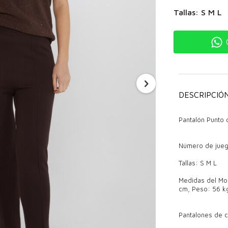
Tallas: S M L
DESCRIPCIÓ
Pantalón Punto 
Número de jueg
Tallas: S M L
Medidas del Mod
cm, Peso: 56 k
Pantalones de c