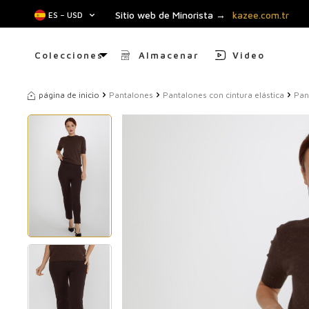
Sitio web de Minorista →
kazee.com.tr
ES − USD
Colecciones
Almacenar
Video
página de inicio
Pantalones
Pantalones con cintura elástica
Pan