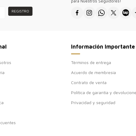
para Nuestros Seguidores!
REGISTRO
nal
Información Importante
sotros
Términos de entrega
ria
Acuerdo de membresía
Contrato de venta
Política de garantía y devolucion
ca
Privacidad y seguridad
ecuentes