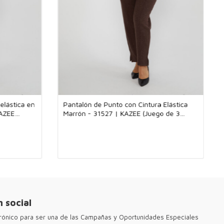
iarias y darle nueva vida a tu estilo con opciones de pantalones
tes y modernas. Un pantalón de calidad es una de las mejores
 puedes hacer en tu armario.
seños de alta calidad y estilo para clientes globales de habla
ques al por mayor. Nuestras colecciones son ideales para
Madrid, Barcelona y Buenos Aires. Ofrecemos opciones
 cada temporada, con tejidos frescos para el verano y cómodos
 invierno. Kazee garantiza que tus boutiques destaquen con
s y modernas, satisfaciendo las necesidades de una clientela
menta la diferencia con nuestras selecciones de moda trendy y
elástica en
Pantalón de Punto con Cintura Elástica
KAZEE
Marrón - 31527 | KAZEE (Juego de 3
itar Kazee Official, el sitio mayorista de nuestra tienda mayorista
tallas M-L-XL)
na Kazee.
 social
ctrónico para ser una de las Campañas y Oportunidades Especiales