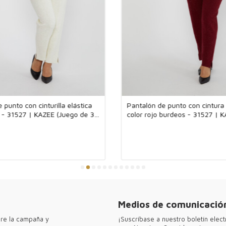
combinaciones d
bonitas, elegan
inversiones que
Kazee ofrece di
hispana y bouti
ciudades como 
versátiles para
jerseys para el
piezas elegante
diversa. Experi
sofisticada.
 punto con cinturilla elástica
Pantalón de punto con cintura 
o - 31527 | KAZEE (Juego de 3
color rojo burdeos - 31527 | 
●Gracias por vis
XL)
(Juego de 3 tallas M-L-XL)
de ropa femeni
Medios de comunicación
bre la campaña y
¡Suscríbase a nuestro boletín ele