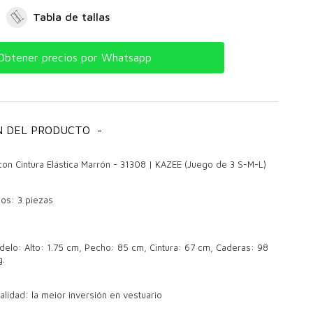
Tabla de tallas
Obtener precios por Whatsapp
N DEL PRODUCTO
-
con Cintura Elástica Marrón - 31308 | KAZEE (Juego de 3 S-M-L)
os: 3 piezas
elo: Alto: 1.75 cm, Pecho: 85 cm, Cintura: 67 cm, Caderas: 98
g.
alidad: la mejor inversión en vestuario