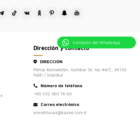
Contacto del WhatsApp
Dirección y contacto
DIRECCIÓN
Mimar Kemalettin, Azimkar Sk. No:44/C, 34130
Fatih / İstanbul
Número de teléfono
+90 532 360 76 60
es
Correo electrónico
emrahtunaz@kazee.com.tr