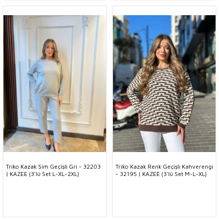
Triko Kazak Sim Geçişli Gri - 32203
Triko Kazak Renk Geçişli Kahverengi
| KAZEE (3'lü Set L-XL-2XL)
- 32195 | KAZEE (3'lü Set M-L-XL)