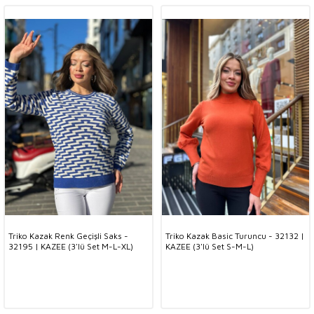
Triko Kazak Renk Geçişli Saks -
Triko Kazak Basic Turuncu - 32132 |
32195 | KAZEE (3'lü Set M-L-XL)
KAZEE (3'lü Set S-M-L)