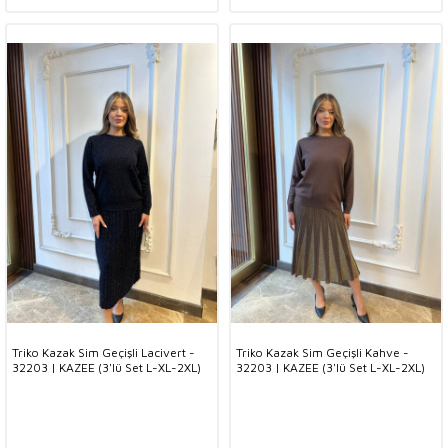
Triko Kazak Sim Geçişli Lacivert -
Triko Kazak Sim Geçişli Kahve -
32203 | KAZEE (3'lü Set L-XL-2XL)
32203 | KAZEE (3'lü Set L-XL-2XL)