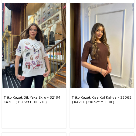
Triko Kazak Dik Yaka Ekru - 32194 |
Triko Kazak Kısa Kol Kahve - 32062
KAZEE (3'lü Set L-XL-2XL)
| KAZEE (3'lü Set M-L-XL)