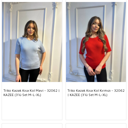
Triko Kazak Kısa Kol Mavi - 32062 |
Triko Kazak Kısa Kol Kırmızı - 32062
KAZEE (3'lü Set M-L-XL)
| KAZEE (3'lü Set M-L-XL)