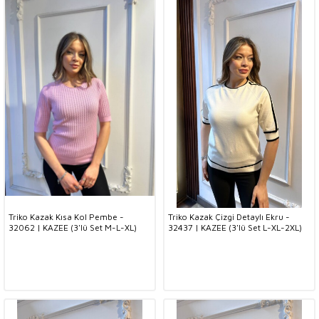
Triko Kazak Kısa Kol Pembe -
Triko Kazak Çizgi Detaylı Ekru -
32062 | KAZEE (3'lü Set M-L-XL)
32437 | KAZEE (3'lü Set L-XL-2XL)