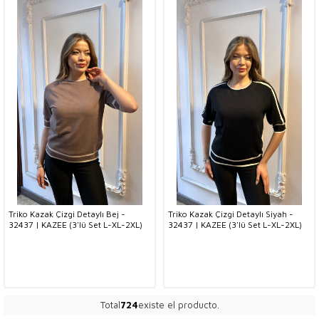
Triko Kazak Çizgi Detaylı Bej -
Triko Kazak Çizgi Detaylı Siyah -
32437 | KAZEE (3'lü Set L-XL-2XL)
32437 | KAZEE (3'lü Set L-XL-2XL)
Total
724
existe el producto.