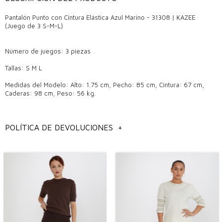
Pantalón Punto con Cintura Elástica Azul Marino - 31308 | KAZEE
(Juego de 3 S-M-L)
Número de juegos: 3 piezas
Tallas: S M L
Medidas del Modelo: Alto: 1.75 cm, Pecho: 85 cm, Cintura: 67 cm,
Caderas: 98 cm, Peso: 56 kg.
Pantalones de calidad: la mejor inversión en vestuario
POLÍTICA DE DEVOLUCIONES
+
Los pantalones son una de las prendas imprescindibles que combinan
comodidad y elegancia y no deben faltar en ningún armario.
Especialmente en las boutiques mayoristas, elegir un par de
pantalones de calidad significa una inversión a largo plazo. Los
pantalones de calidad destacan por la durabilidad de su tejido y la
perfección de su corte, que te hace sentir cómodo y seguro en
cualquier ambiente.
¿En qué temporada se debe utilizar?
Los pantalones son piezas ideales para combinaciones de