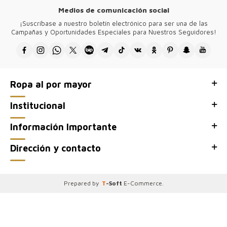
Ofrecemos opciones versátiles para cada temporada, con tejidos
Medios de comunicación social
frescos para el verano y cómodos jerseys para el invierno. Kazee
garantiza que tus boutiques destaquen con piezas elegantes y
¡Suscríbase a nuestro boletín electrónico para ser una de las
modernas, satisfaciendo las necesidades de una clientela diversa.
Campañas y Oportunidades Especiales para Nuestros Seguidores!
Experimenta la diferencia con nuestras selecciones de moda trendy y
sofisticada.
●Gracias por visitar Kazee Official, el sitio mayorista de nuestra tienda
mayorista de ropa femenina Kazee.
Ropa al por mayor
Institucional
Información Importante
Dirección y contacto
Prepared by
T
-Soft
E-Commerce
.