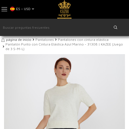
ES − USD
página de inicio
Pantalones
Pantalones con cintura elástica
Pantalón Punto con Cintura Elástica Azul Marino - 31308 | KAZEE (Juego
de 3 S-M-L)