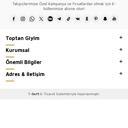
Hem günlük kullanıma hem de özel davetlere uygun olan bu triko, her
Takipçilerimize Özel Kampanya ve Fırsatlardan olmak için E-
kombine zarafet katar.
bültenimize abone olun!
● Kazee toptan kadın giyim mağazamızın, toptan satış sitesi Kazee
Official'ı ziyaretiniz için teşekkür ederiz.
Toptan Giyim
Kurumsal
Önemli Bilgiler
Adres & İletişim
T
-Soft
E-Ticaret
Sistemleriyle Hazırlanmıştır.