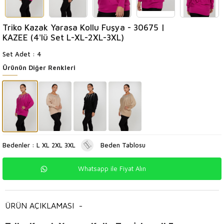
Triko Kazak Yarasa Kollu Fuşya - 30675 |
KAZEE (4'lü Set L-XL-2XL-3XL)
Set Adet : 4
Ürünün Diğer Renkleri
Bedenler : L XL 2XL 3XL
Beden Tablosu
Whatsapp ile Fiyat Alın
ÜRÜN AÇIKLAMASI
-