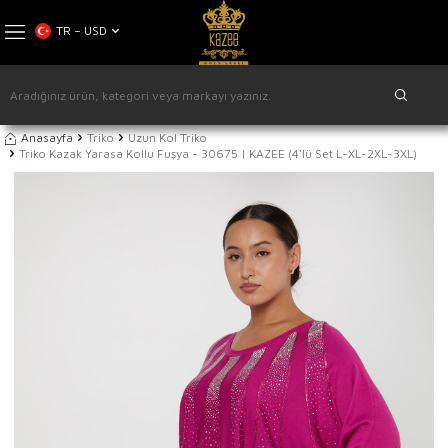
TR − USD
Anasayfa
Triko
Uzun Kol Triko
Triko Kazak Yarasa Kollu Fuşya - 30675 | KAZEE (4'lü Set L-XL-2XL-3XL)