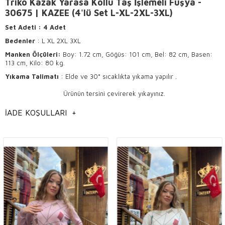
Triko Kazak Yarasa Kollu Taş İşlemeli Fuşya -
30675 | KAZEE (4'lü Set L-XL-2XL-3XL)
Set Adeti
: 4 Adet
Bedenler
: L XL 2XL 3XL
Manken Ölçüleri:
Boy: 1.72 cm, Göğüs: 101 cm, Bel: 82 cm, Basen:
113 cm, Kilo: 80 kg.
Yıkama Talimatı
: Elde ve 30° sıcaklıkta yıkama yapılır .
Ürünün tersini çevirerek yıkayınız.
Hafif ısı ile ütülenir .
İADE KOŞULLARI
+
Kuru temizlemeye uygundur.
Kaliteli Trikolar: Şıklık ve Konforun Buluşma Noktası
Trikolar, kadın giyiminde her zaman popülerliğini
koruyan,
hoş
ve
şık
tasarımlarıyla dikkat çeken ürünlerdir. Kaliteli
trikolar,
elegant
detayları ve
trend
modelleriyle hem günlük
kullanımda hem de özel davetlerde fark yaratır.
Toptan
butik
sahiplerinin de gözdesi olan bu ürünler, modanın vazgeçilmez
parçaları arasında yer alır. Trikoların sunduğu şıklık ve konfor, kadınların
dört mevsim tercih edebileceği en moda ürünler arasındadır.
Trikoların Kalitesinin Önemi