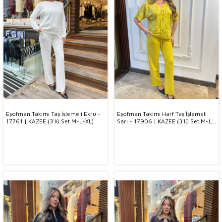
Eşofman Takımı Taş İşlemeli Ekru -
Eşofman Takımı Harf Taş İşlemeli
17761 | KAZEE (3'lü Set M-L-XL)
Sarı - 17906 | KAZEE (3'lü Set M-L-
XL)