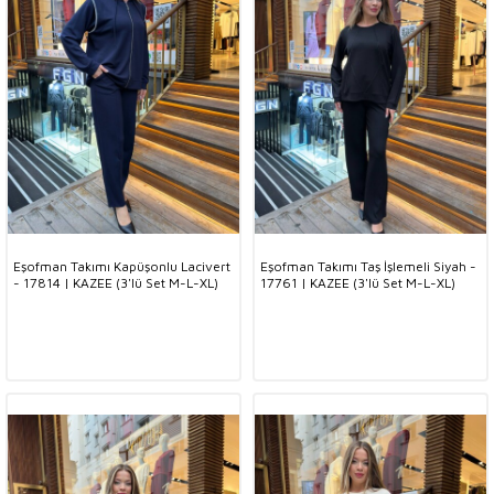
Eşofman Takımı Kapüşonlu Lacivert
Eşofman Takımı Taş İşlemeli Siyah -
- 17814 | KAZEE (3'lü Set M-L-XL)
17761 | KAZEE (3'lü Set M-L-XL)