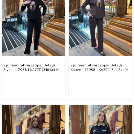
Eşofman Takımı Leopar Detaylı
Eşofman Takımı Leopar Detaylı
Siyah - 17958 | KAZEE (3'lü Set M-
Kahve - 17958 | KAZEE (3'lü Set M-
L-XL)
L-XL)