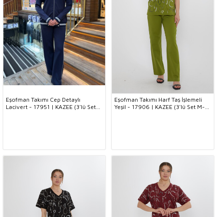
Eşofman Takımı Cep Detaylı
Eşofman Takımı Harf Taş İşlemeli
Lacivert - 17951 | KAZEE (3'lü Set
Yeşil - 17906 | KAZEE (3'lü Set M-L-
M-L-XL)
XL)