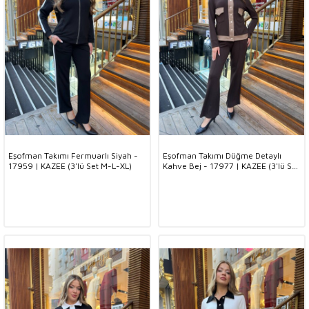
Eşofman Takımı Fermuarlı Siyah -
Eşofman Takımı Düğme Detaylı
17959 | KAZEE (3'lü Set M-L-XL)
Kahve Bej - 17977 | KAZEE (3'lü Set
M-L-XL)