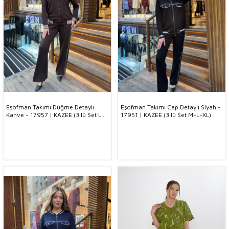
Eşofman Takımı Düğme Detaylı
Eşofman Takımı Cep Detaylı Siyah -
Kahve - 17957 | KAZEE (3'lü Set L-
17951 | KAZEE (3'lü Set M-L-XL)
XL-2XL)