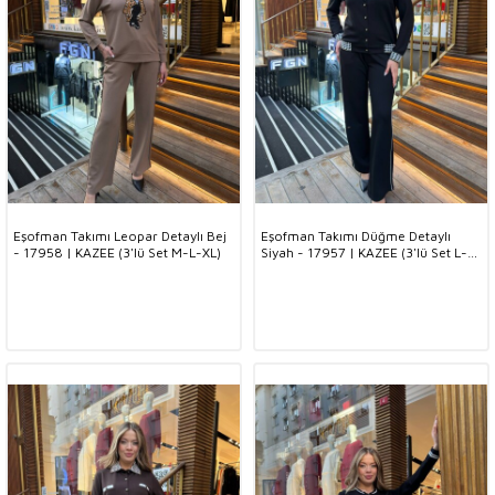
Eşofman Takımı Leopar Detaylı Bej
Eşofman Takımı Düğme Detaylı
- 17958 | KAZEE (3'lü Set M-L-XL)
Siyah - 17957 | KAZEE (3'lü Set L-
XL-2XL)