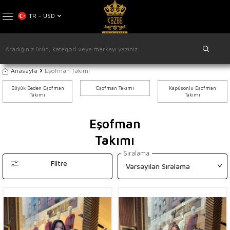
TR − USD
Anasayfa
Eşofman Takımı
Büyük Beden Eşofman
Eşofman Takımı
Kapüşonlu Eşofman
Takımı
Takımı
Eşofman
Takımı
Sıralama
Filtre