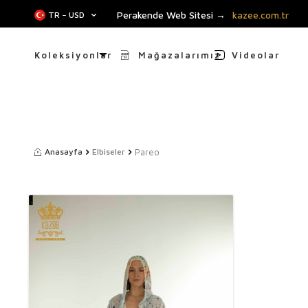
Perakende Web Sitesi →
kazee.com.tr
TR − USD
Koleksiyonlar
Mağazalarımız
Videolar
Pareo
Anasayfa
Elbiseler