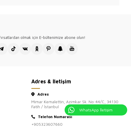
ırsatlardan olmak için E-bültenimize abone olun!
Adres & İletişim
Adres
Mimar Kemalettin, Azimkar Sk. No:44/C, 34130
Fatih / İstanbul
WhatsApp İletişim
Telefon Numarası
+905323607660