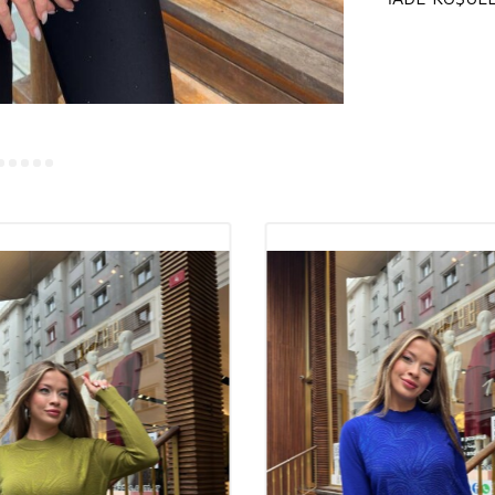
Kuru tem
Kalitel
Buluşm
Trikolar, kadın 
dikkat çeken ürünl
hem günlük kull
butik
sahipleri
arasında yer alı
edebileceği en 
Trikola
Trikoların kalit
rahatlık açısınd
oturarak
şık
bir
bile ilk günkü f
kılar.
Toptan bu
sunarak sadık bi
%92 Vi
Konfor