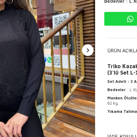
Bedenler : L X
ÜRÜN AÇIKL
Triko Kazak
(3'lü Set L
Set Adeti
: 3
A
Bedenler
: L X
Manken Ölçüle
62 kg.
Yıkama Talima
Ürünün ter
Hafif ısı
İADE KOŞULL