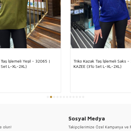
Ürünümüz, %92 v
ve nefes alabilen
kumaşın lüks do
sayesinde, dört
ürün ortaya çık
triko, her kombi
Türkiye
Toptan 
Kazee olarak,
T
 Taş İşlemeli Yeşil - 32065 |
Triko Kazak Taş İşlemeli Saks -
koleksiyonları
 Set L-XL-2XL)
KAZEE (3'lü Set L-XL-2XL)
sunuyoruz. Şık, 
üstün işçiliği il
Toptan alışveriş
koleksiyonunuz
çizgileri ve zari
Türkiye’nin tek
değer katıyor!
#TürkMalı #Ma
Sosyal Medya
#TurkeyFashio
●Kazee t
e olun!
Takipçilerimize Özel Kampanya ve F