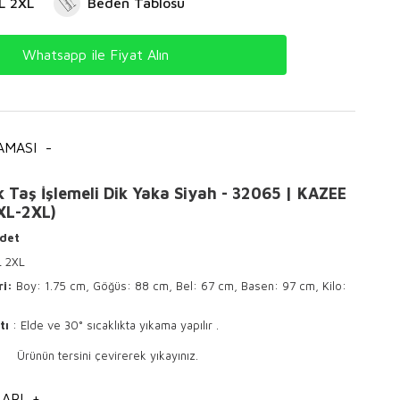
L 2XL
Beden Tablosu
Whatsapp ile Fiyat Alın
AMASI
-
 Taş İşlemeli Dik Yaka Siyah - 32065 | KAZEE
-XL-2XL)
det
L 2XL
ri:
Boy: 1.75 cm, Göğüs: 88 cm, Bel: 67 cm, Basen: 97 cm, Kilo:
tı
: Elde ve 30° sıcaklıkta yıkama yapılır .
sini çevirerek yıkayınız.
 ile ütülenir .
ARI
+