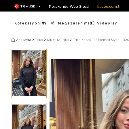
Perakende Web Sitesi →
kazee.com.tr
TR − USD
Koleksiyonlar
Mağazalarımız
Videolar
Anasayfa
Triko
Dik Yaka Triko
Triko Kazak Taş İşlemeli Siyah - 32