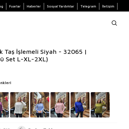
og
Fuarlar
Haberler
Sosyal Yardımlar
Telegram
İletişim
k Taş İşlemeli Siyah - 32065 |
lü Set L-XL-2XL)
nkleri