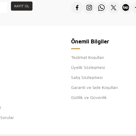
toptan sa
KAYIT OL
için teşe
Önemli Bilgiler
Teslimat Koşulları
Üyelik Sözleşmesi
Satış Sözleşmesi
Garanti ve İade Koşulları
Gizlilik ve Güvenlik
z
 Sorular