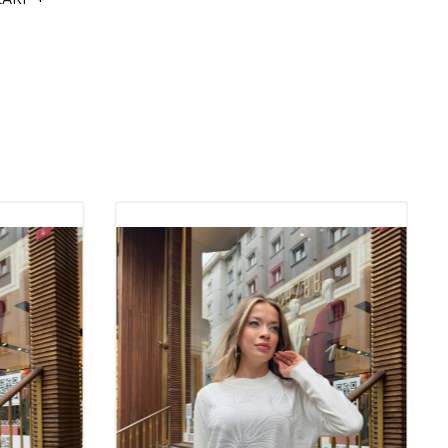
izlemeye uygundur.
i Trikolar: Şıklık ve Konforun
a Noktası
giyiminde her zaman popülerliğini koruyan,
hoş
ve
şık
tasarımlarıyla
erdir. Kaliteli trikolar,
elegant
detayları ve
trend
modelleriyle
anımda hem de özel davetlerde fark yaratır.
Toptan
nin de gözdesi olan bu ürünler, modanın vazgeçilmez parçaları
r. Trikoların sunduğu şıklık ve konfor, kadınların dört mevsim tercih
moda ürünler arasındadır.
rın Kalitesinin Önemi
esi, hem ürünün uzun ömürlü olması hem de giyildiğinde sağladığı
an büyük önem taşır. Yüksek kaliteli trikolar, vücuda hoş bir şekilde
 görünüm sağlar. Aynı zamanda, kaliteli trikolar yıkama sonrasında
ormunu korur, bu da onları uzun süreli kullanım için ideal
tik
sahipleri için kaliteli trikolar, müşterilere memnuniyet garantisi
r müşteri kitlesi oluşturmada önemli bir rol oynar.
skon %8 Elit Kumaş: Şıklık ve
un Mükemmel Dengesi