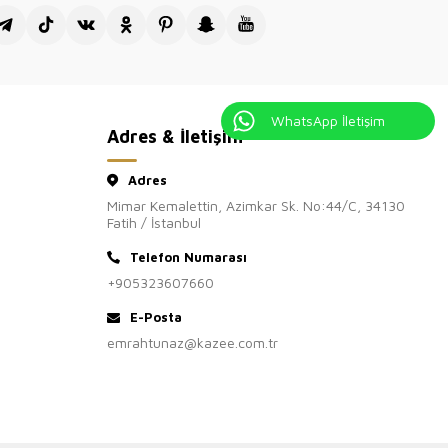
tış sitesi Kazee Official'ı ziyaretiniz
kkür ederiz.
WhatsApp İletişim
Adres & İletişim
Adres
Mimar Kemalettin, Azimkar Sk. No:44/C, 34130
Fatih / İstanbul
Telefon Numarası
+905323607660
E-Posta
emrahtunaz@kazee.com.tr