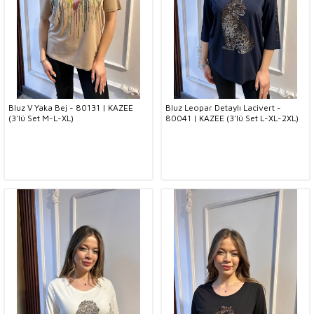
Bluz V Yaka Bej - 80131 | KAZEE
Bluz Leopar Detaylı Lacivert -
(3'lü Set M-L-XL)
80041 | KAZEE (3'lü Set L-XL-2XL)