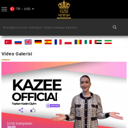
TR − USD
Video Galerisi