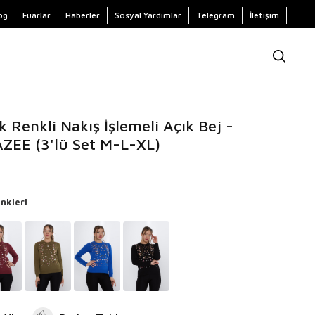
og
Fuarlar
Haberler
Sosyal Yardımlar
Telegram
İletişim
k Renkli Nakış İşlemeli Açık Bej -
AZEE (3'lü Set M-L-XL)
nkleri