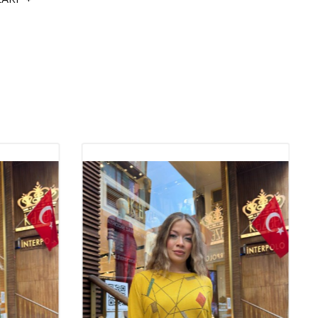
izlemeye uygundur.
i Trikolar: Şıklık ve Konforun
a Noktası
giyiminde her zaman popülerliğini koruyan,
hoş
ve
şık
tasarımlarıyla
erdir. Kaliteli trikolar,
elegant
detayları ve
trend
modelleriyle
anımda hem de özel davetlerde fark yaratır.
Toptan
nin de gözdesi olan bu ürünler, modanın vazgeçilmez parçaları
r. Trikoların sunduğu şıklık ve konfor, kadınların dört mevsim tercih
moda ürünler arasındadır.
rın Kalitesinin Önemi
esi, hem ürünün uzun ömürlü olması hem de giyildiğinde sağladığı
an büyük önem taşır. Yüksek kaliteli trikolar, vücuda hoş bir şekilde
 görünüm sağlar. Aynı zamanda, kaliteli trikolar yıkama sonrasında
ormunu korur, bu da onları uzun süreli kullanım için ideal
tik
sahipleri için kaliteli trikolar, müşterilere memnuniyet garantisi
r müşteri kitlesi oluşturmada önemli bir rol oynar.
skon %8 Elit Kumaş: Şıklık ve
un Mükemmel Dengesi