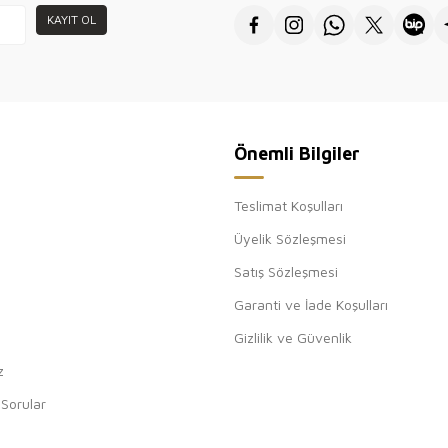
toptan sa
KAYIT OL
için teşe
Önemli Bilgiler
Teslimat Koşulları
Üyelik Sözleşmesi
Satış Sözleşmesi
Garanti ve İade Koşulları
Gizlilik ve Güvenlik
z
 Sorular