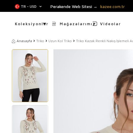
Perakende Web Sitesi →
kazee.com.tr
TR − USD
Koleksiyonlar
Mağazalarımız
Videolar
Anasayfa
Triko
Uzun Kol Triko
Triko Kazak Renkli Nakış İşlemeli A