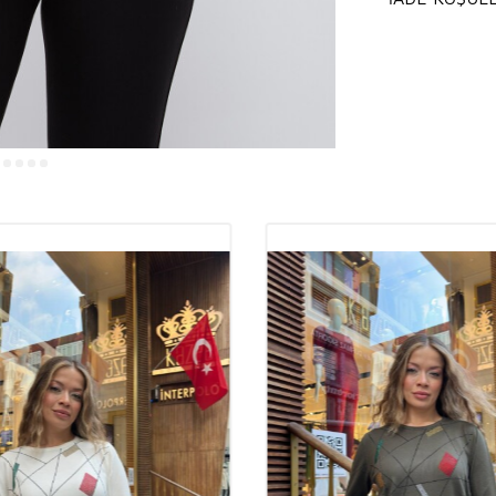
Kuru tem
Kalitel
Buluşm
Trikolar, kadın 
dikkat çeken ürünl
hem günlük kull
butik
sahipleri
arasında yer alı
edebileceği en 
Trikola
Trikoların kalit
rahatlık açısınd
oturarak
şık
bir
bile ilk günkü f
kılar.
Toptan bu
sunarak sadık bi
%92 Vi
Konfor