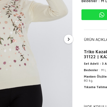
Bedenler : M 
ÜRÜN AÇIKL
Triko Kazak
31122 | KAZ
Set Adeti
: 3 
Bedenler
: M L
Manken Ölçüle
80 kg.
Yıkama Talima
Ürünün ter
Hafif ısı
İADE KOŞULL