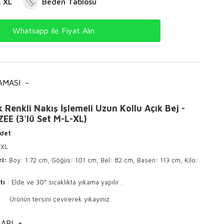
L XL
Beden Tablosu
Whatsapp ile Fiyat Alın
AMASI
-
 Renkli Nakış İşlemeli Uzun Kollu Açık Bej -
EE (3'lü Set M-L-XL)
Adet
 XL
ri:
Boy: 1.72 cm, Göğüs: 101 cm, Bel: 82 cm, Basen: 113 cm, Kilo:
tı
: Elde ve 30° sıcaklıkta yıkama yapılır .
sini çevirerek yıkayınız.
 ile ütülenir .
ARI
+