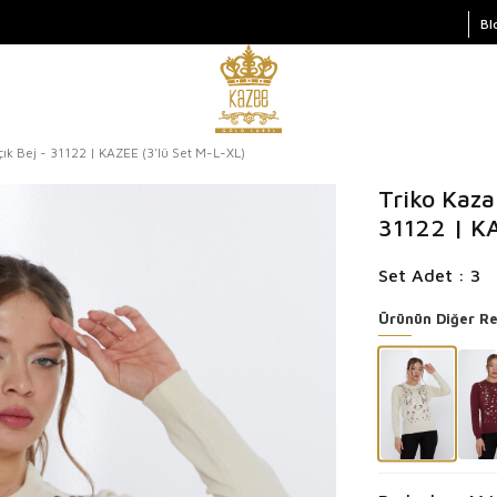
Bl
çık Bej - 31122 | KAZEE (3'lü Set M-L-XL)
Triko Kaza
31122 | K
Set Adet : 3
Ürünün Diğer Re