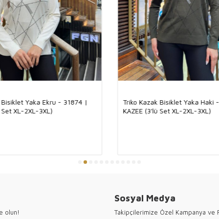
Ürünümüz, %92 v
ve nefes alabilen
kumaşın lüks do
sayesinde, dört
ürün ortaya çık
triko, her kombi
Türkiye
Toptan 
Kazee olarak,
T
 Bisiklet Yaka Ekru - 31874 |
Triko Kazak Bisiklet Yaka Haki 
koleksiyonları
ü Set XL-2XL-3XL)
KAZEE (3'lü Set XL-2XL-3XL)
sunuyoruz. Şık, 
üstün işçiliği il
Toptan alışveriş
koleksiyonunuz
çizgileri ve zari
Türkiye’nin tek
değer katıyor!
#TürkMalı #Ma
Sosyal Medya
#TurkeyFashio
● Kazee 
e olun!
Takipçilerimize Özel Kampanya ve F