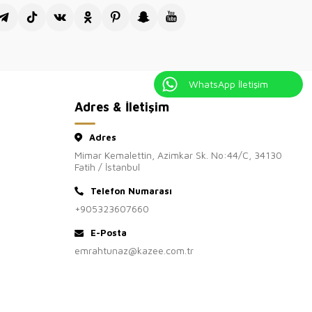
tış sitesi Kazee Official'ı ziyaretiniz
kkür ederiz.
WhatsApp İletişim
Adres & İletişim
Adres
Mimar Kemalettin, Azimkar Sk. No:44/C, 34130
Fatih / İstanbul
Telefon Numarası
+905323607660
E-Posta
emrahtunaz@kazee.com.tr