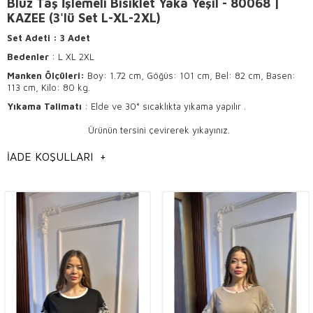
Bluz Taş İşlemeli Bisiklet Yaka Yeşil - 80068 |
KAZEE (3'lü Set L-XL-2XL)
Set Adeti
: 3 Adet
Bedenler
: L XL 2XL
Manken Ölçüleri:
Boy: 1.72 cm, Göğüs: 101 cm, Bel: 82 cm, Basen:
113 cm, Kilo: 80 kg.
Yıkama Talimatı
: Elde ve 30° sıcaklıkta yıkama yapılır .
Ürünün tersini çevirerek yıkayınız.
Hafif ısı ile ütülenir .
İADE KOŞULLARI
+
Kuru temizlemeye uygundur.
Bluzlarda Kalitenin Önemi ve Kullanım
Alanları
Bluzlar
, kadın giyiminin vazgeçilmez parçalarından biridir. Kaliteli bir
bluz, hem günlük yaşamda hem de özel günlerde
şık
bir görünüm
sağlar. Ürünlerimiz, yüksek kalite standartlarına uygun olarak üretilir ve
hem
estetik
hem de
fonksiyonel
özellikleriyle dikkat çeker. Hoş
tasarımlar, her sezonun trendlerini yansıtarak, moda dünyasının nabzını
tutar.