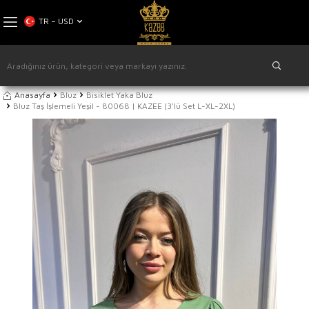
TR − USD
Anasayfa
Bluz
Bisiklet Yaka Bluz
Bluz Taş İşlemeli Yeşil - 80068 | KAZEE (3'lü Set L-XL-2XL)