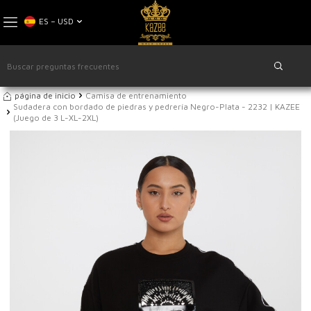
ES − USD
página de inicio
Camisa de entrenamiento
Sudadera con bordado de piedras y pedrería Negro-Plata - 2232 | KAZEE
(Juego de 3 L-XL-2XL)