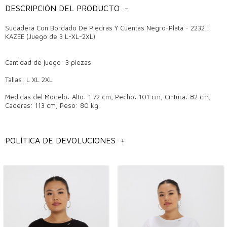
DESCRIPCIÓN DEL PRODUCTO
-
Sudadera Con Bordado De Piedras Y Cuentas Negro-Plata - 2232 |
KAZEE (Juego de 3 L-XL-2XL)
Cantidad de juego: 3 piezas
Tallas: L XL 2XL
Medidas del Modelo: Alto: 1.72 cm, Pecho: 101 cm, Cintura: 82 cm,
Caderas: 113 cm, Peso: 80 kg.
Modelos de sudaderas elegantes y de moda: comodidad y estilo
para todas las estaciones.
POLÍTICA DE DEVOLUCIONES
+
Como una de las prendas indispensables de la moda, la sudadera
ofrece una opción cómoda y elegante. Los modelos de sudaderas,
que han seguido las tendencias especialmente en los últimos años,
se han hecho un hueco en los armarios de personas de todos los
estilos. Las sudaderas, que se encuentran entre los productos
preferidos en las boutiques mayoristas, ofrecen comodidad y estilo
que se pueden usar en cualquier entorno.
¿Por qué deberían preferirse las sudaderas?