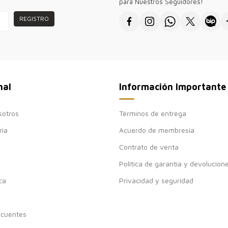
para Nuestros Seguidores!
REGISTRO
nal
Información Importante
sotros
Términos de entrega
ria
Acuerdo de membresía
Contrato de venta
Política de garantía y devolucion
ca
Privacidad y seguridad
ecuentes