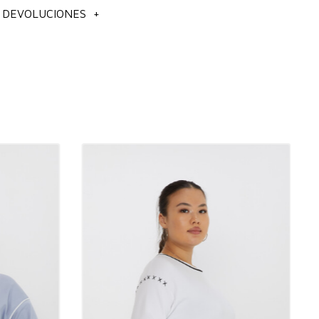
E DEVOLUCIONES
+
s piezas de moda indispensables, las sudaderas ofrecen una
y elegante. Los modelos de sudadera, que han marcado
ialmente en los últimos años, han ocupado su lugar en los
 personas de todos los estilos. Las sudaderas, que se
e los productos más preferidos en las boutiques mayoristas,
ad y estilo que se pueden usar en cualquier entorno.
as elegir una sudadera?
sudadera confeccionados con tejidos de calidad ofrecen tanto
 comodidad. Estos modelos, que se encuentran entre los
endidos en las boutiques mayoristas, tienen un diseño que
as líneas de tendencia como de moda. Gracias a su postura
ños de moda, las sudaderas son las preferidas por personas de
s y también se destacan por su funcionalidad. Su elegancia,
ptabilidad a diferentes condiciones climáticas la convierten en
ta de cada estación y de cada ambiente.
za?
e pueden usar en el gimnasio, en caminatas, en casa o en
les con amigos. Además, en los últimos años, los modelos de
 combinado con elegantes pantalones y zapatillas deportivas en
gocios casuales para lograr un look moderno y cómodo. Se