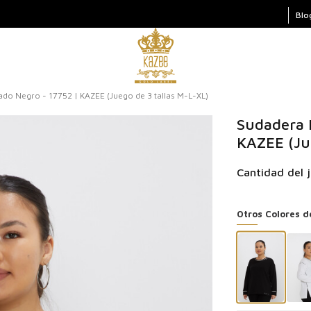
Blo
do Negro - 17752 | KAZEE (Juego de 3 tallas M-L-XL)
Sudadera 
KAZEE (Ju
Cantidad del j
Otros Colores d