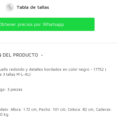
Tabla de tallas
Obtener precios por Whatsapp
N DEL PRODUCTO
-
ello redondo y detalles bordados en color negro - 17752 |
 3 tallas M-L-XL)
ego: 3 piezas
elo: Altura: 1.72 cm, Pecho: 101 cm, Cintura: 82 cm, Caderas:
0 kg.
aderas elegantes y modernos: comodidad y estilo para todas