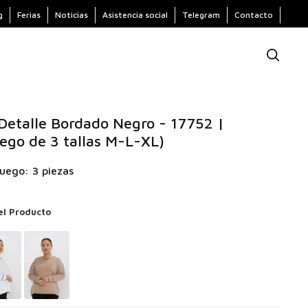
g
Ferias
Noticias
Asistencia social
Telegram
Contacto
Detalle Bordado Negro - 17752 |
ego de 3 tallas M-L-XL)
uego: 3 piezas
el Producto