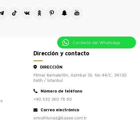
Contacto del WhatsApp
Dirección y contacto
DIRECCIÓN
Mimar Kemalettin, Azimkar Sk. No:44/C, 34130
Fatih / İstanbul
Número de teléfono
+90 532 360 76 60
es
Correo electrónico
emrahtunaz@kazee.com.tr