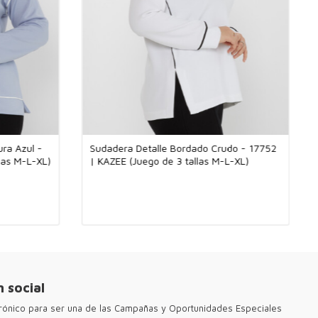
ácilmente en cualquier entorno gracias a sus líneas elegantes y
 las sudaderas sean adecuadas para cualquier estación y
ción y que impresionen por su elegancia las convierte en una
ctual e indispensable.
a de 54 % poliéster, 40 % rayón y 6 % elastano: elegancia y
as
zcla de 54% poliéster, 40% rayón y 6% elastano, es una opción
 prefiere con frecuencia en la ropa moderna. Con su estructura
ble, este tejido resulta atractivo para diferentes áreas de uso. La
ra Azul -
Sudadera Detalle Bordado Crudo - 17752
oliéster, la textura ligera y suave del rayón y la flexibilidad del
las M-L-XL)
| KAZEE (Juego de 3 tallas M-L-XL)
inan para brindar una apariencia cómoda y elegante.
seños de alta calidad y estilo para clientes globales de habla
ques al por mayor. Nuestras colecciones son ideales para
Madrid, Barcelona y Buenos Aires. Ofrecemos opciones
 cada temporada, con tejidos frescos para el verano y cómodos
 invierno. Kazee garantiza que tus boutiques destaquen con
s y modernas, satisfaciendo las necesidades de una clientela
menta la diferencia con nuestras selecciones de moda trendy y
 social
itar nuestra tienda mayorista de ropa de mujer, sitio de ventas
ctrónico para ser una de las Campañas y Oportunidades Especiales
e Official.