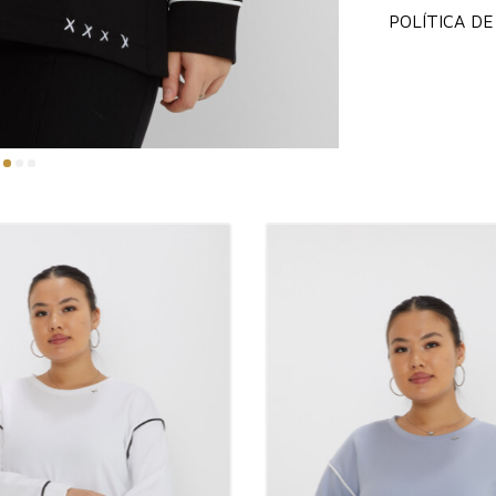
las estaciones
POLÍTICA D
Como una de la
opción cómoda 
tendencia espec
guardarropas de
encuentran entr
ofrecen comodid
¿Por qué deberí
Los modelos de 
elegancia como
productos más v
captura tanto l
elegante y dise
todas las edade
comodidad y ada
la pieza favori
¿Donde se utili
Las sudaderas s
salidas informa
sudadera se han
entornos de ne