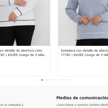
puede utilizar f
modernas.
El hecho de que
cualquier situa
pieza de moda a
Tejido de mezcl
comodidad junt
La tela, una me
versátil que se
duradera y flexi
n detalle de abertura color
Sudadera con detalle de abertu
durabilidad del p
90 | KAZEE (Juego de 3 tallas
17790 | KAZEE (Juego de 3 tal
spandex se comb
Kazee ofrece di
hispana y bouti
ciudades como 
versátiles para
jerseys para el
piezas elegante
diversa. Experi
sofisticada.
Medios de comunicación
●Gracias por vis
bre la campaña y
¡Suscríbase a nuestro boletín ele
mayoristas Kaze