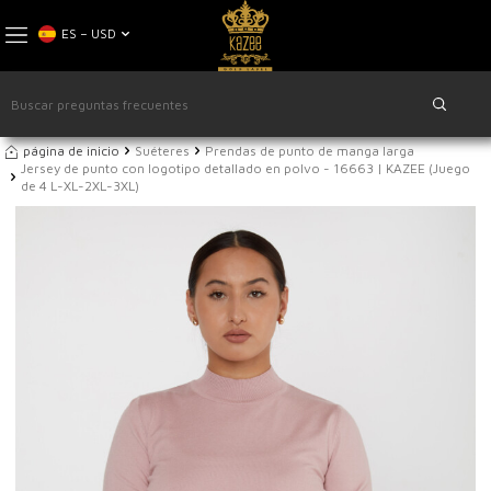
ES − USD
página de inicio
Suéteres
Prendas de punto de manga larga
Jersey de punto con logotipo detallado en polvo - 16663 | KAZEE (Juego
de 4 L-XL-2XL-3XL)