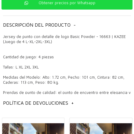
Obtener precios por Whatsapp
DESCRIPCIÓN DEL PRODUCTO
-
Jersey de punto con detalle de logo Basic Powder - 16663 | KAZEE
(Juego de 4 L-XL-2XL-3XL)
Cantidad de juego: 4 piezas
Tallas: L XL 2XL 3XL
Medidas del Modelo: Alto: 1.72 cm, Pecho: 101 cm, Cintura: 82 cm,
Caderas: 113 cm, Peso: 80 kg.
Prendas de punto de calidad: el punto de encuentro entre elegancia y
comodidad
POLÍTICA DE DEVOLUCIONES
+
Los géneros de punto son un producto que siempre sigue siendo
popular en la ropa femenina y llama la atención por sus diseños
agradables y elegantes. Las prendas de punto de calidad marcan la
diferencia tanto en el uso diario como en ocasiones especiales con
sus detalles elegantes y modelos de tendencia. Estos productos, que
también son los favoritos de los propietarios de boutiques