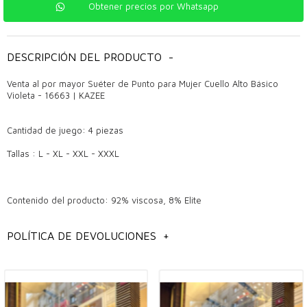
Obtener precios por Whatsapp
DESCRIPCIÓN DEL PRODUCTO
-
Venta al por mayor Suéter de Punto para Mujer Cuello Alto Básico
Violeta - 16663 | KAZEE
Cantidad de juego: 4 piezas
Tallas : L - XL - XXL - XXXL
Contenido del producto: 92% viscosa, 8% Elite
Dimensiones del modelo: Alto: 1,78 cm, Busto: 95 cm, Cintura: 73 cm,
POLÍTICA DE DEVOLUCIONES
+
Caderas: 96 cm, Peso: 60 kg.