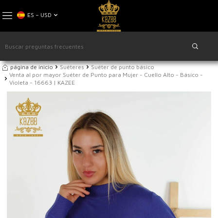
ES − USD
página de inicio
Suéteres
Suéter de punto básico
Venta al por mayor Suéter de Punto para Mujer - Cuello Alto - Básico -
Violeta - 16663 | KAZEE