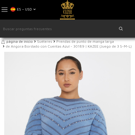
ES − USD
página de inicio
Suéteres
Prendas de punto de manga larga
de Angora Bordado con Cuentas Azul - 30189 | KAZEE (Juego de 3 S-M-L)