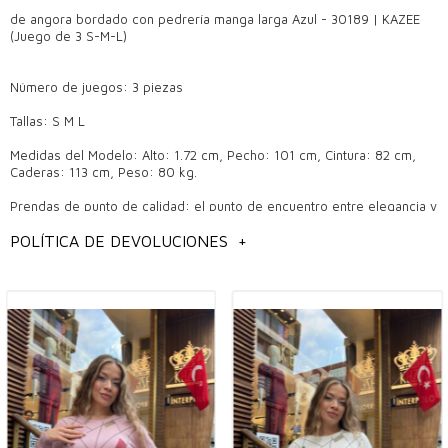
de angora bordado con pedrería manga larga Azul - 30189 | KAZEE
(Juego de 3 S-M-L)
Número de juegos: 3 piezas
Tallas: S M L
Medidas del Modelo: Alto: 1.72 cm, Pecho: 101 cm, Cintura: 82 cm,
Caderas: 113 cm, Peso: 80 kg.
Prendas de punto de calidad: el punto de encuentro entre elegancia y
comodidad
POLÍTICA DE DEVOLUCIONES
+
Los géneros de punto son un producto que siempre sigue siendo
popular en la ropa femenina y llama la atención por sus diseños
agradables y elegantes. Las prendas de punto de calidad marcan la
diferencia tanto en el uso diario como en ocasiones especiales con
sus detalles elegantes y modelos de tendencia. Estos productos, que
también son los favoritos de los propietarios de boutiques
mayoristas, se encuentran entre las piezas de moda indispensables.
La elegancia y la comodidad que ofrecen las prendas de punto se
encuentran entre los productos más de moda que las mujeres
pueden elegir en todas las estaciones.
La importancia de la calidad de las prendas de punto