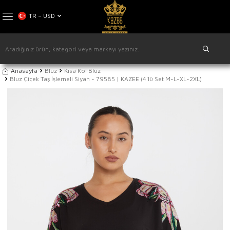
TR − USD
Anasayfa
Bluz
Kısa Kol Bluz
Bluz Çiçek Taş İşlemeli Siyah - 79585 | KAZEE (4'lü Set M-L-XL-2XL)