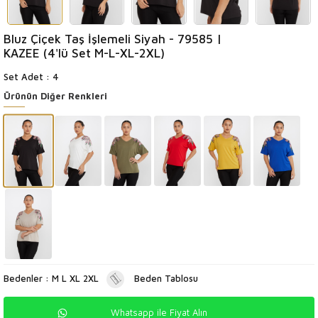
Bluz Çiçek Taş İşlemeli Siyah - 79585 |
KAZEE (4'lü Set M-L-XL-2XL)
Set Adet : 4
Ürünün Diğer Renkleri
Bedenler : M L XL 2XL
Beden Tablosu
Whatsapp ile Fiyat Alın