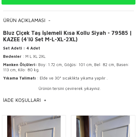
ÜRÜN AÇIKLAMASI
-
Bluz Çiçek Taş İşlemeli Kısa Kollu Siyah - 79585 |
KAZEE (4'lü Set M-L-XL-2XL)
Set Adeti
: 4 Adet
Bedenler
: M L XL 2XL
Manken Ölçüleri:
Boy: 1.72 cm, Göğüs: 101 cm, Bel: 82 cm, Basen:
113 cm, Kilo: 80 kg.
Yıkama Talimatı
: Elde ve 30° sıcaklıkta yıkama yapılır .
Ürünün tersini çevirerek yıkayınız.
Hafif ısı ile ütülenir .
İADE KOŞULLARI
+
Kuru temizlemeye uygundur.
Bluzlarda Kalitenin Önemi ve Kullanım Alanları
Bluzlar
, kadın giyiminin vazgeçilmez parçalarından biridir. Kaliteli bir
bluz, hem günlük yaşamda hem de özel günlerde
şık
bir görünüm
sağlar. Ürünlerimiz, yüksek kalite standartlarına uygun olarak üretilir ve