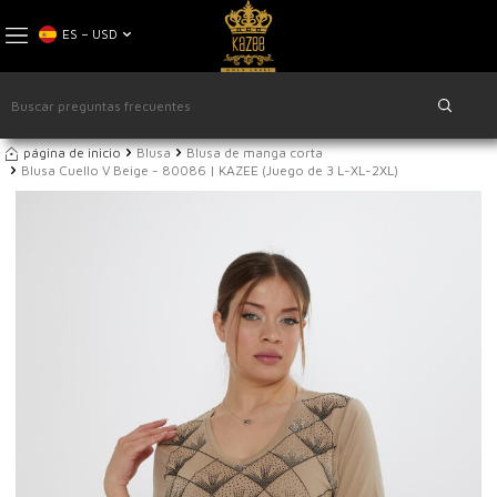
ES − USD
página de inicio
Blusa
Blusa de manga corta
Blusa Cuello V Beige - 80086 | KAZEE (Juego de 3 L-XL-2XL)