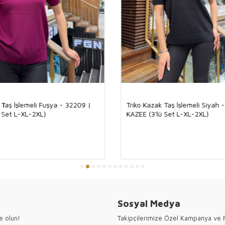
Ürünümüz, %92 v
ve nefes alabilen
kumaşın lüks do
sayesinde, dört
ürün ortaya çık
triko, her kombi
Türkiye
Toptan 
Kazee olarak,
T
 Taş İşlemeli Fuşya - 32209 |
Triko Kazak Taş İşlemeli Siyah 
koleksiyonları
 Set L-XL-2XL)
KAZEE (3'lü Set L-XL-2XL)
sunuyoruz. Şık, 
üstün işçiliği il
Toptan alışveriş
koleksiyonunuz
çizgileri ve zari
Türkiye’nin tek
değer katıyor!
#TürkMalı #Ma
Sosyal Medya
#TurkeyFashio
●Kazee t
e olun!
Takipçilerimize Özel Kampanya ve F