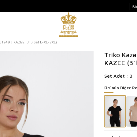
Bl
 31249 | KAZEE (3'lü Set L-XL-2XL)
Triko Kaza
KAZEE (3'
Set Adet : 3
Ürünün Diğer Re