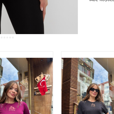
Kuru tem
Kalitel
Buluşm
Trikolar, kadın 
dikkat çeken ürünl
hem günlük kull
butik
sahipleri
arasında yer alı
edebileceği en 
Trikola
Trikoların kalit
rahatlık açısınd
oturarak
şık
bir
bile ilk günkü f
kılar.
Toptan bu
sunarak sadık bi
%92 Vi
Konfor