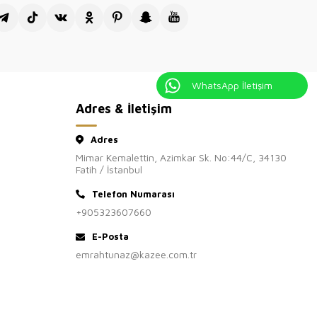
tış sitesi Kazee Official'ı ziyaretiniz
kkür ederiz.
WhatsApp İletişim
Adres & İletişim
Adres
Mimar Kemalettin, Azimkar Sk. No:44/C, 34130
Fatih / İstanbul
Telefon Numarası
+905323607660
E-Posta
emrahtunaz@kazee.com.tr