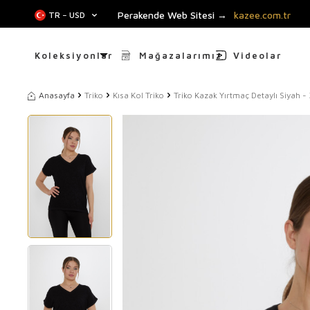
Perakende Web Sitesi →
kazee.com.tr
TR − USD
Koleksiyonlar
Mağazalarımız
Videolar
Anasayfa
Triko
Kısa Kol Triko
Triko Kazak Yırtmaç Detaylı Siyah -