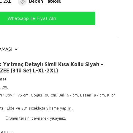
L 2XL
Beden Tablosu
Whatsapp ile Fiyat Alın
AMASI
-
 Yırtmaç Detaylı Simli Kısa Kollu Siyah -
ZEE (3'lü Set L-XL-2XL)
det
L 2XL
ri:
Boy: 1.75 cm, Göğüs: 88 cm, Bel: 67 cm, Basen: 97 cm, Kilo:
tı
: Elde ve 30° sıcaklıkta yıkama yapılır .
sini çevirerek yıkayınız.
 ile ütülenir .
ARI
+