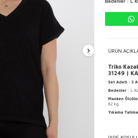
Bedenler : L X
ÜRÜN AÇIKL
Triko Kazak
31249 | KA
Set Adeti
: 3
A
Bedenler
: L X
Manken Ölçüle
62 kg.
Yıkama Talima
Ürünün ter
Hafif ısı
İADE KOŞULL