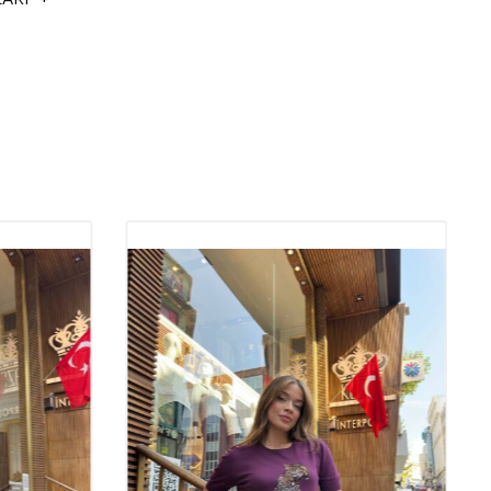
izlemeye uygundur.
i Trikolar: Şıklık ve Konforun
a Noktası
giyiminde her zaman popülerliğini koruyan,
hoş
ve
şık
tasarımlarıyla
erdir. Kaliteli trikolar,
elegant
detayları ve
trend
modelleriyle
anımda hem de özel davetlerde fark yaratır.
Toptan
nin de gözdesi olan bu ürünler, modanın vazgeçilmez parçaları
r. Trikoların sunduğu şıklık ve konfor, kadınların dört mevsim tercih
moda ürünler arasındadır.
rın Kalitesinin Önemi
esi, hem ürünün uzun ömürlü olması hem de giyildiğinde sağladığı
an büyük önem taşır. Yüksek kaliteli trikolar, vücuda hoş bir şekilde
 görünüm sağlar. Aynı zamanda, kaliteli trikolar yıkama sonrasında
ormunu korur, bu da onları uzun süreli kullanım için ideal
tik
sahipleri için kaliteli trikolar, müşterilere memnuniyet garantisi
r müşteri kitlesi oluşturmada önemli bir rol oynar.
skon %8 Elit Kumaş: Şıklık ve
un Mükemmel Dengesi