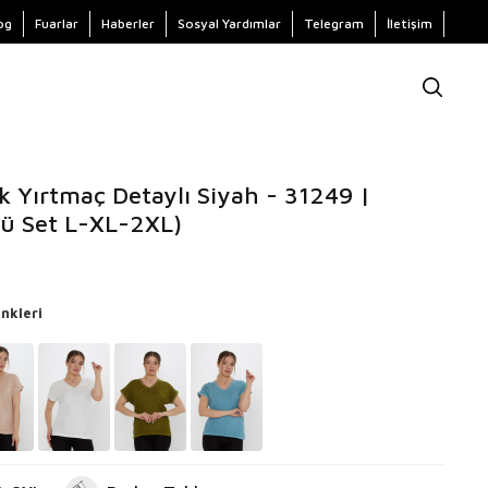
og
Fuarlar
Haberler
Sosyal Yardımlar
Telegram
İletişim
k Yırtmaç Detaylı Siyah - 31249 |
lü Set L-XL-2XL)
nkleri