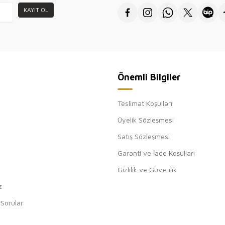
toptan sa
KAYIT OL
için teşe
Önemli Bilgiler
Teslimat Koşulları
Üyelik Sözleşmesi
Satış Sözleşmesi
Garanti ve İade Koşulları
Gizlilik ve Güvenlik
z
 Sorular