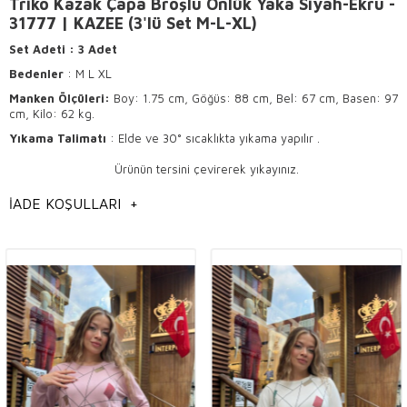
Triko Kazak Çapa Broşlu Önlük Yaka Siyah-Ekru -
31777 | KAZEE (3'lü Set M-L-XL)
Set Adeti
: 3
Adet
Bedenler
: M L XL
Manken Ölçüleri:
Boy: 1.75 cm, Göğüs: 88 cm, Bel: 67 cm, Basen: 97
cm, Kilo: 62 kg.
Yıkama Talimatı
: Elde ve 30° sıcaklıkta yıkama yapılır .
Ürünün tersini çevirerek yıkayınız.
Hafif ısı ile ütülenir .
İADE KOŞULLARI
+
Kuru temizlemeye uygundur.
Kaliteli Trikolar: Şıklık ve Konforun Buluşma
Noktası
Trikolar, kadın giyiminde her zaman popülerliğini
koruyan,
hoş
ve
şık
tasarımlarıyla dikkat çeken ürünlerdir. Kaliteli
trikolar,
elegant
detayları ve
trend
modelleriyle hem günlük
kullanımda hem de özel davetlerde fark yaratır.
Toptan
butik
sahiplerinin de gözdesi olan bu ürünler, modanın vazgeçilmez
parçaları arasında yer alır. Trikoların sunduğu şıklık ve konfor, kadınların
dört mevsim tercih edebileceği en moda ürünler arasındadır.