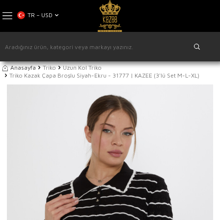
TR − USD
Anasayfa
Triko
Uzun Kol Triko
Triko Kazak Çapa Broşlu Siyah-Ekru - 31777 | KAZEE (3'lü Set M-L-XL)