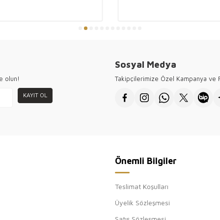
sayesinde, dört 
ortaya çıkar. H
kombine zarafet
● Kazee toptan k
ziyaretiniz için 
Sosyal Medya
e olun!
Takipçilerimize Özel Kampanya ve F
KAYIT OL
Önemli Bilgiler
Teslimat Koşulları
Üyelik Sözleşmesi
Satış Sözleşmesi