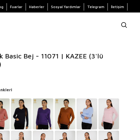
og
Fuarlar
Haberler
Sosyal Yardımlar
Telegram
İletişim
k Basic Bej - 11071 | KAZEE (3'lü
)
nkleri