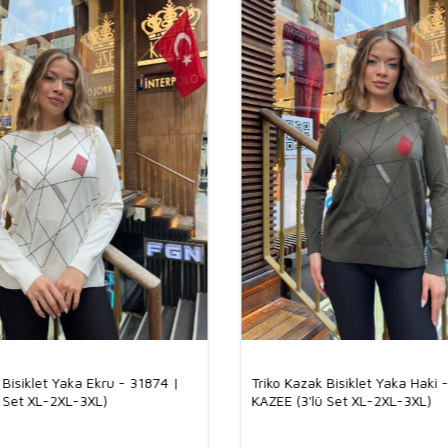
arasında yer alı
edebileceği en 
Trikoların Kal
Trikoların kalit
rahatlık açısınd
oturarak
şık
bir
bile ilk günkü f
kılar.
Toptan bu
sunarak sadık bi
Neden Trikolar
Trikolar,
hoş
ve
Kaliteli dokula
uygun
trend
çi
sahipleri için t
yelpazesi sunar. 
bulmalarını kolay
rahatlıkla terci
%92 Visk
Mükemme
 Bisiklet Yaka Ekru - 31874 |
Triko Kazak Bisiklet Yaka Haki 
ü Set XL-2XL-3XL)
KAZEE (3'lü Set XL-2XL-3XL)
Ürünümüz, %92 v
ve nefes alabilen
kumaşın lüks do