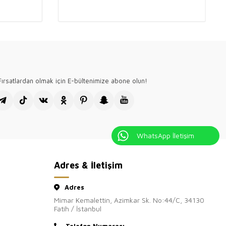
mevsim kullanılabilecek, şıklık ve konforu bir arada sunan bir ürün
em günlük kullanıma hem de özel davetlere uygun olan bu triko, her
 katar.
adın giyim mağazamızın, toptan satış sitesi Kazee Official'ı
teşekkür ederiz.
ırsatlardan olmak için E-bültenimize abone olun!
WhatsApp İletişim
Adres & İletişim
Adres
Mimar Kemalettin, Azimkar Sk. No:44/C, 34130
Fatih / İstanbul
Telefon Numarası