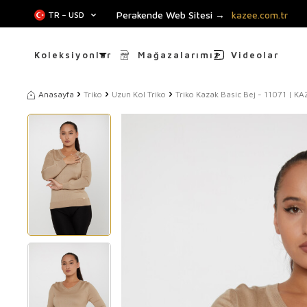
Perakende Web Sitesi →
kazee.com.tr
TR − USD
Koleksiyonlar
Mağazalarımız
Videolar
Anasayfa
Triko
Uzun Kol Triko
Triko Kazak Basic Bej - 11071 | KA