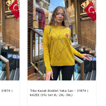
r. Trikoların sunduğu şıklık ve konfor, kadınların dört mevsim tercih
moda ürünler arasındadır.
itesinin Önemi
esi, hem ürünün uzun ömürlü olması hem de giyildiğinde sağladığı
an büyük önem taşır. Yüksek kaliteli trikolar, vücuda hoş bir şekilde
 görünüm sağlar. Aynı zamanda, kaliteli trikolar yıkama sonrasında
ormunu korur, bu da onları uzun süreli kullanım için ideal
tik
sahipleri için kaliteli trikolar, müşterilere memnuniyet garantisi
r müşteri kitlesi oluşturmada önemli bir rol oynar.
 Tercih Edilmelidir?
şık
görünümleriyle her yaştan kadının gardırobunda yerini alır.
rı sayesinde gün boyu rahatlık sağlayan bu modeller, modaya
zgileriyle stil sahibi kadınların vazgeçilmezidir. Toptan butik
rikolar, farklı renk, model ve desen seçenekleriyle geniş bir ürün
Bu çeşitlilik, müşterilerin kendi tarzlarına uygun triko modellerini
laştırır. Ayrıca, trikoların cilt dostu kumaşlardan üretilmiş olması,
h edilmelerinin başlıca nedenlerindendir.
on %8 Elit Kumaş: Şıklık ve Konforun
l Dengesi
- 31874 |
Triko Kazak Bisiklet Yaka Sarı - 31874 |
KAZEE (3'lü Set XL-2XL-3XL)
iskon ve %8 elit kumaş karışımıyla üretilmiştir. Viskonun yumuşak
 yapısı, bu trikoya ciltte hafif ve rahat bir his kazandırır. Elit
kunuşu ise ürüne parlak ve şık bir görünüm katar. Bu kombinasyon