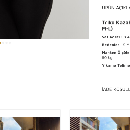
ÜRÜN AÇIKL
Triko Kazak
M-L)
Set Adeti
: 3
A
Bedenler
: S M
Manken Ölçüle
80 kg.
Yıkama Talima
Ürünün ter
Hafif ısı
İADE KOŞULL
Kuru tem
Kaliteli Triko
Trikolar, kadın 
dikkat çeken ürünl
hem günlük kull
butik
sahipleri