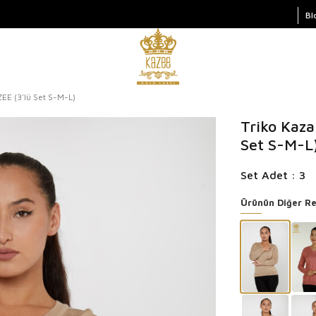
Bl
ZEE (3'lü Set S-M-L)
Triko Kaza
Set S-M-L
Set Adet : 3
Ürünün Diğer Re