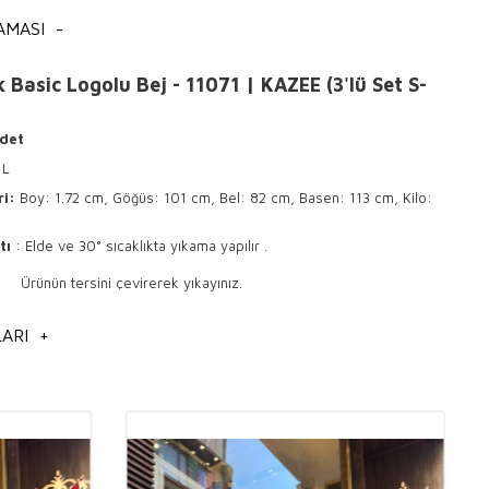
AMASI
-
 Basic Logolu Bej - 11071 | KAZEE (3'lü Set S-
det
 L
ri:
Boy: 1.72 cm, Göğüs: 101 cm, Bel: 82 cm, Basen: 113 cm, Kilo:
tı
: Elde ve 30° sıcaklıkta yıkama yapılır .
sini çevirerek yıkayınız.
 ile ütülenir .
ARI
+
izlemeye uygundur.
lar: Şıklık ve Konforun Buluşma Noktası
giyiminde her zaman popülerliğini koruyan,
hoş
ve
şık
tasarımlarıyla
erdir. Kaliteli trikolar,
elegant
detayları ve
trend
modelleriyle
anımda hem de özel davetlerde fark yaratır.
Toptan
nin de gözdesi olan bu ürünler, modanın vazgeçilmez parçaları