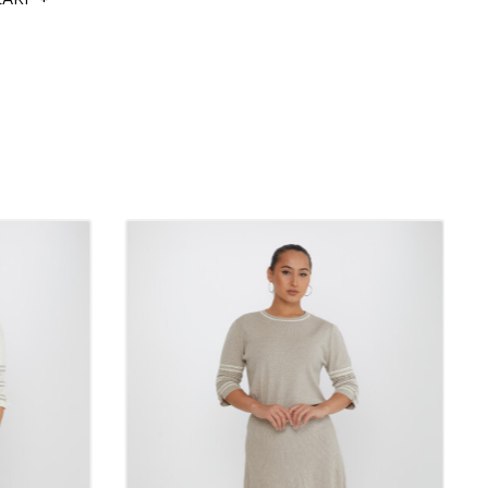
izlemeye uygundur.
LERDE KULLANILIR?
amda rahatlıkla kullanılabilecek çok yönlü parçalardır. İş hayatında
yonelliği yansıtırken, günlük hayatta ise rahatlık ve zarafet sunar.
etlerde ve sosyal etkinliklerde şık ve trend bir görünüm
hi olur. Şık bluzlar ya da basic t-shirtler ile kombinlenebilir, hem
pıcı bir stil yaratmak mümkündür.
 Etekler Tercih Edilir?
vsimde kullanılabilen gardırobun vazgeçilmez parçalarındandır.
arında ince, nefes alabilen kumaşlar, sıcak havalarda serinlik
minde ise kalın kumaşlı etekler, şıklığı korurken sıcak tutar.
nlü yapısı sayesinde, mevsim fark etmeksizin stilinizi
mümkündür.
Tercih Edilmelidir?
 ve şıklığı bir arada sunan trend parçalardır. Hoş ve elegant bir
mek isteyen kadınlar için etekler, modanın vazgeçilmezlerinden
areket imkanı sağlaması, eteklerin günlük hayatta da sıkça tercih
 olur. Toptan butiklerde yüksek kaliteli etek modelleri bulmak,
 ve uzun ömürlü seçenekler sunar.
optan kadın giyim mağazamızın,
tış sitesi Kazee Official'ı ziyaretiniz