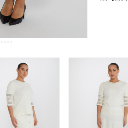
Kuru tem
ETEKLER NERE
Etekler, her ort
şıklığı ve profes
Ayrıca, özel dav
arayanların terci
sade hem de çar
Hangi Mevsimde
Etekler, her me
Bahar ve yaz ayl
sağlar. Kış mevsi
Eteklerin çok yö
tamamlamanız 
Etekler Neden 
Etekler, zarafet
görünüm elde et
biridir. Rahat h
edilmesine neden
müşterilere şık
●
Kazee t
toptan sa