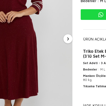
Bedenler : M 
ÜRÜN AÇIKL
Triko Etek 
(3'lü Set M
Set Adeti
: 3 
Bedenler
: M L
Manken Ölçüle
80 kg.
Yıkama Talima
Ürünün ter
Hafif ısı
İADE KOŞULL