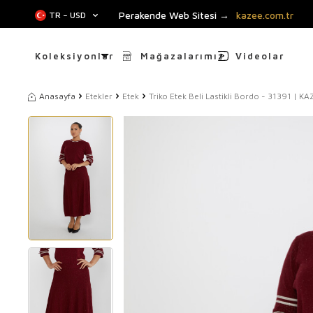
Perakende Web Sitesi →
kazee.com.tr
TR − USD
Koleksiyonlar
Mağazalarımız
Videolar
Anasayfa
Etekler
Etek
Triko Etek Beli Lastikli Bordo - 31391 | KA