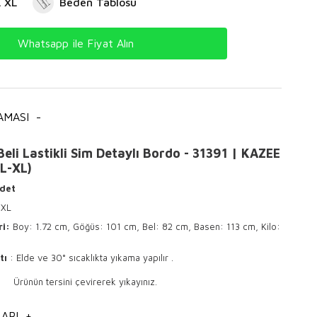
L XL
Beden Tablosu
Whatsapp ile Fiyat Alın
AMASI
-
Beli Lastikli Sim Detaylı Bordo - 31391 | KAZEE
-L-XL)
Adet
 XL
ri:
Boy: 1.72 cm, Göğüs: 101 cm, Bel: 82 cm, Basen: 113 cm, Kilo:
tı
: Elde ve 30° sıcaklıkta yıkama yapılır .
sini çevirerek yıkayınız.
 ile ütülenir .
ARI
+