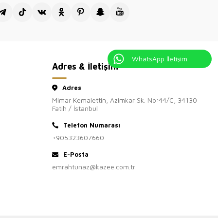
WhatsApp İletişim
Adres & İletişim
Adres
Mimar Kemalettin, Azimkar Sk. No:44/C, 34130
Fatih / İstanbul
Telefon Numarası
+905323607660
E-Posta
emrahtunaz@kazee.com.tr