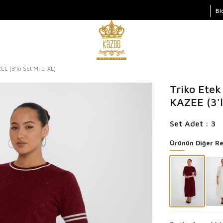
Bl
ZEE (3'lü Set M-L-XL)
Triko Etek 
KAZEE (3'
Set Adet : 3
Ürünün Diğer Re