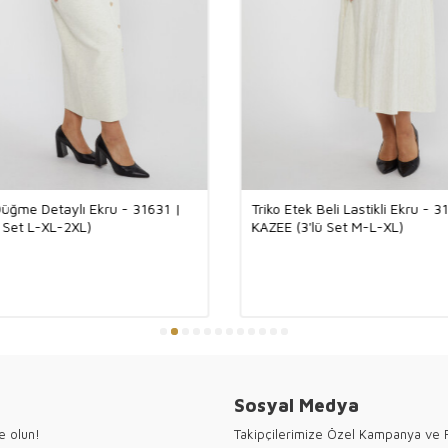
için teşe
Düğme Detaylı Ekru - 31631 |
Triko Etek Beli Lastikli Ekru - 3
 Set L-XL-2XL)
KAZEE (3'lü Set M-L-XL)
Sosyal Medya
e olun!
Takipçilerimize Özel Kampanya ve F