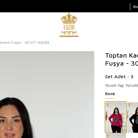
Bl
esenli Fuşya - 30127 | KAZEE
Toptan Kad
Fuşya - 3
Set Adet : 3
Yorum Yap
Yoruml
Renk