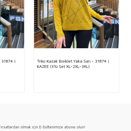
i tüm Dünya'ya Kargo ile göndermekteyiz.
i temsilcilerimiz ile iletişime geçebilirsiniz.
ariş almaktayız, vermiş olduğunuz siparişleri stokları kontrol
alınmaktadır.
ödeme sistemi ile çalışmaktadır.
, kredi kartı ile ödeme yapabilirsiniz.
abilirsiniz.
Money
i ile çalışmaktayız; Western Union, U
pt, Zolotaya Korona, Contact,
tüm ödeme sistemleri ile firmamıza ödeme yapabilirsiniz.
- 31874 |
Triko Kazak Bisiklet Yaka Sarı - 31874 |
im markasının tüm ürünlerinde kullanılan kumaşlar doğal elyaftan
KAZEE (3'lü Set XL-2XL-3XL)
 ürünlerimizde krsital taş ve nakışlar el işçiliğ ile işlenmektedir.
 Kazee logolu aksesuar altın kaplamadır, kararma yapmaz.
n tasarımı firmamıza ait olup Türkiye'de üretilmektedir.
ın giyim mağazamızın, toptan satış sitesi Kazee Official'ı
teşekkür ederiz.
ırsatlardan olmak için E-bültenimize abone olun!