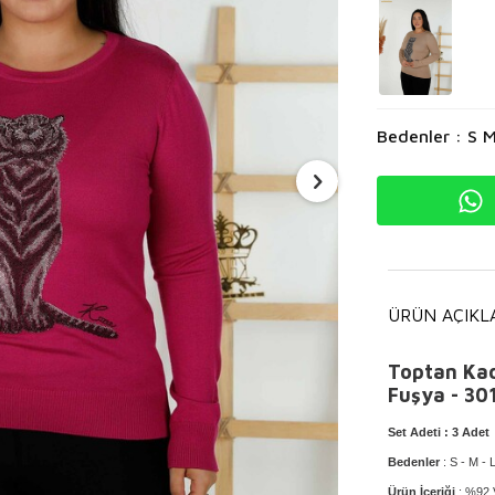
Bedenler : S M
ÜRÜN AÇIKL
Toptan Kad
Fuşya - 30
Set Adeti
: 3 Adet
Bedenler
: S - M - 
Ürün İçeriği
: %92 