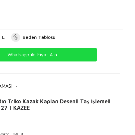
 L
Beden Tablosu
Whatsapp ile Fiyat Alın
AMASI
-
ın Triko Kazak Kaplan Desenli Taş İşlemeli
127 | KAZEE
L
Viskon , %8 Elit