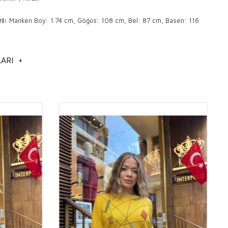
ri:
Manken Boy: 1.74 cm, Göğüs: 108 cm, Bel: 87 cm, Basen: 116
lde ve 30° sıcaklıkta yıkama yapılır .
ARI
+
i çevirerek yıkayınız.
e ütülenir .
emeye uygundur.
ilendirme
riko kazak modelleri,
n triko kazak modelleri,
giyim modelleri,
riko kazak modelleri,
nler hakkında detaylı bilgi almak için bizimle iletişime
go ücretleri dahil değildir, kdv dahil değildir.