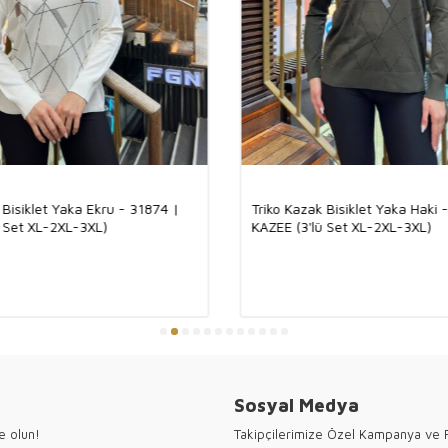
Siparişleiriniz
Kargo için müşter
Sitemizde ön sip
edilerek işleme 
Firmamız her türlü 
Banka ile ödeyebilir
Kargo ile ödeme yap
Tüm ödeme sistemler
Gram, Ria gibi 
 Bisiklet Yaka Ekru - 31874 |
Triko Kazak Bisiklet Yaka Haki 
Kazee kadın giy
ü Set XL-2XL-3XL)
KAZEE (3'lü Set XL-2XL-3XL)
üretilmiştir. Tüm
Ürün üzerindeki
Tüm ürünlerimizi
Kazee toptan kad
ziyaretiniz için 
Sosyal Medya
e olun!
Takipçilerimize Özel Kampanya ve F