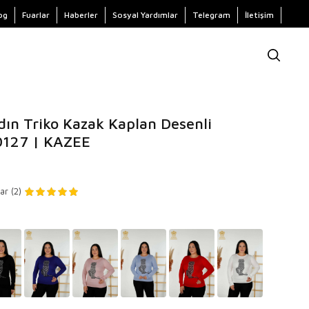
og
Fuarlar
Haberler
Sosyal Yardımlar
Telegram
İletişim
ın Triko Kazak Kaplan Desenli
0127 | KAZEE
ar (2)