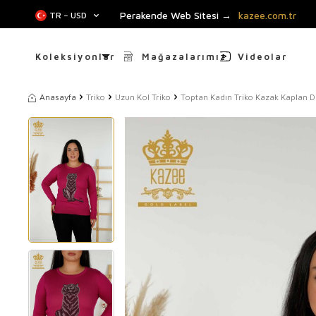
Perakende Web Sitesi →
kazee.com.tr
TR − USD
Koleksiyonlar
Mağazalarımız
Videolar
Anasayfa
Triko
Uzun Kol Triko
Toptan Kadın Triko Kazak Kaplan D