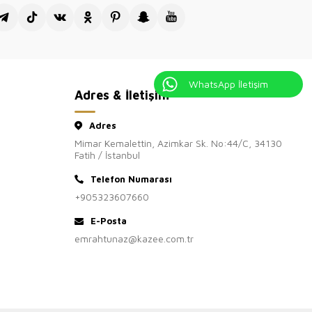
WhatsApp İletişim
Adres & İletişim
Adres
Mimar Kemalettin, Azimkar Sk. No:44/C, 34130
Fatih / İstanbul
Telefon Numarası
+905323607660
E-Posta
emrahtunaz@kazee.com.tr