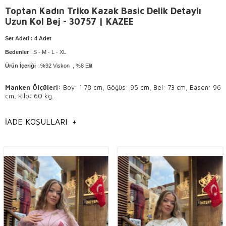
Toptan Kadın Triko Kazak Basic Delik Detaylı
Uzun Kol Bej - 30757 | KAZEE
Set Adeti
: 4 Adet
Bedenler
: S - M - L - XL
Ürün İçeriği
: %92 Viskon , %8 Elit
Manken Ölçüleri
:
Boy: 1.78 cm, Göğüs: 95 cm, Bel: 73 cm, Basen: 96
cm, Kilo: 60 kg.
Yıkama Talimatı
: Elde ve 30° sıcaklıkta yıkama yapılır .
İADE KOŞULLARI
+
Ürünün tersini çevirerek yıkayınız.
Hafif ısı ile ütülenir .
Kuru temizlemeye uygundur.
Genel Bilgilendirme
Toptan Kadın
triko kazak modelleri,
İstanbul toptan triko kazak modelleri,
Toptan kadın giyim modelleri,