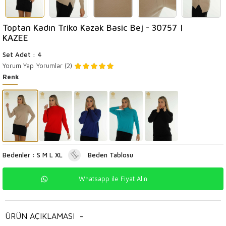
Toptan Kadın Triko Kazak Basic Bej - 30757 |
KAZEE
Set Adet : 4
Yorum Yap
Yorumlar (2)
Renk
Bedenler : S M L XL
Beden Tablosu
Whatsapp ile Fiyat Alın
ÜRÜN AÇIKLAMASI
-