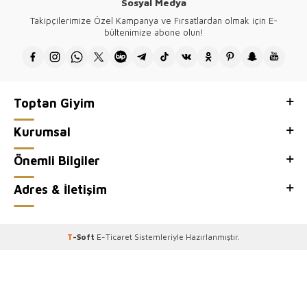
Sosyal Medya
Tüm ürünlerimizin tasarımı firmamıza ait olup Türkiye'de üretilmektedir.
Takipçilerimize Özel Kampanya ve Fırsatlardan olmak için E-
Kazee toptan kadın giyim mağazamızın, toptan satış sitesi Kazee
bültenimize abone olun!
Official'ı ziyaretiniz için teşekkür ederiz.
Toptan Giyim
Kurumsal
Önemli Bilgiler
Adres & İletişim
T
-Soft
E-Ticaret
Sistemleriyle Hazırlanmıştır.