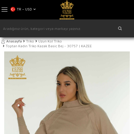
TR − USD
Anasayfa
Triko
Uzun Kol Triko
Toptan Kadın Triko Kazak Basic Bej - 30757 | KAZEE