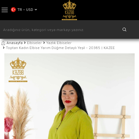
TR − USD
Anasayfa
Elbiseler
Yazlık Elbiseler
Toptan Kadın Elbise Yarım Düğme Detaylı Yeşil - 20385 | KAZEE