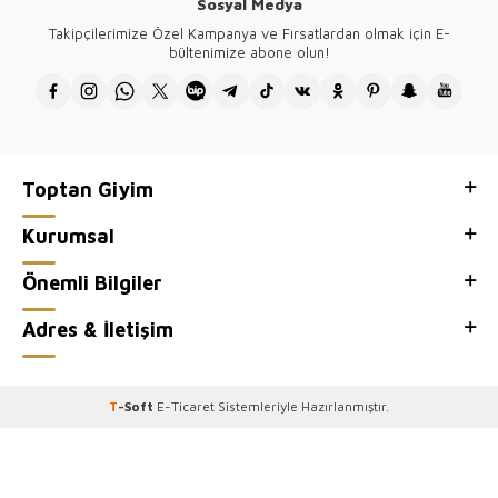
Sosyal Medya
Tüm ürünlerimizin tasarımı firmamıza ait olup Türkiye'de üretilmektedir.
Takipçilerimize Özel Kampanya ve Fırsatlardan olmak için E-
Kazee toptan kadın giyim mağazamızın, toptan satış sitesi Kazee
bültenimize abone olun!
Official'ı ziyaretiniz için teşekkür ederiz.
Toptan Giyim
Kurumsal
Önemli Bilgiler
Adres & İletişim
T
-Soft
E-Ticaret
Sistemleriyle Hazırlanmıştır.