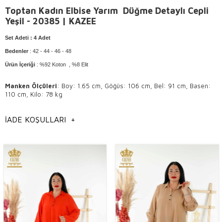
Toptan Kadın Elbise Yarım Düğme Detaylı Cepli
Yeşil - 20385 | KAZEE
Set Adeti
: 4 Adet
Bedenler
: 42 - 44 - 46 - 48
Ürün İçeriği
: %92 Koton , %8 Elit
Manken Ölçüleri
: Boy: 1.65 cm, Göğüs: 106 cm, Bel: 91 cm, Basen:
110 cm, Kilo: 78 kg
Yıkama Talimatı
: Elde ve 30° sıcaklıkta yıkama yapılır .
İADE KOŞULLARI
+
Ürünün tersini çevirerek yıkayınız.
Hafif ısı ile ütülenir .
Kuru temizlemeye uygundur.
Genel Bilgilendirme
Toptan Kadın
gömlek modelleri,
İstanbul toptan gömlek modelleri,
Toptan kadın giyim modelleri,