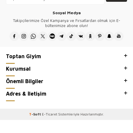
Tüm ürünlerimizin tasarımı firmamıza ait olup Türkiye'de üretilmektedir.
Kazee toptan kadın giyim mağazamızın, toptan satış sitesi Kazee
Sosyal Medya
Official'ı ziyaretiniz için teşekkür ederiz.
Takipçilerimize Özel Kampanya ve Fırsatlardan olmak için E-
bültenimize abone olun!
Toptan Giyim
Kurumsal
Önemli Bilgiler
Adres & İletişim
T
-Soft
E-Ticaret
Sistemleriyle Hazırlanmıştır.