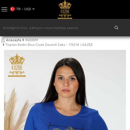
TR − USD
Anasayfa
İNDİRİM
Toptan Kadın Bluz Çiçek Desenli Saks - 79014 | KAZEE