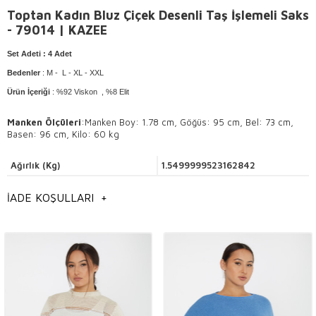
Toptan Kadın Bluz Çiçek Desenli Taş İşlemeli Saks
- 79014 | KAZEE
Set Adeti
: 4 Adet
Bedenler
: M - L - XL - XXL
Ürün İçeriği
: %92 Viskon , %8 Elit
Manken Ölçüleri
:
Manken Boy: 1.78 cm, Göğüs: 95 cm, Bel: 73 cm,
Basen: 96 cm, Kilo: 60 kg
Yıkama Talimatı
: Elde ve 30° sıcaklıkta yıkama yapılır .
Ağırlık (Kg)
1.5499999523162842
Ürünün tersini çevirerek yıkayınız.
İADE KOŞULLARI
+
Hafif ısı ile ütülenir .
Kuru temizlemeye uygundur.
Genel Bilgilendirme
Toptan Kadın
bluz takımı modelleri,
İstanbul toptan bluz modelleri,
Toptan kadın giyim modelleri,