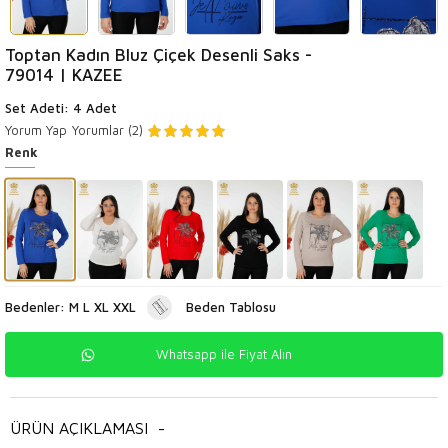
Toptan Kadın Bluz Çiçek Desenli Saks -
79014 | KAZEE
Set Adeti: 4 Adet
Yorum Yap
Yorumlar (2)
Renk
Bedenler: M L XL XXL
Beden Tablosu
Whatsapp ile Fiyat Alın
ÜRÜN AÇIKLAMASI
-