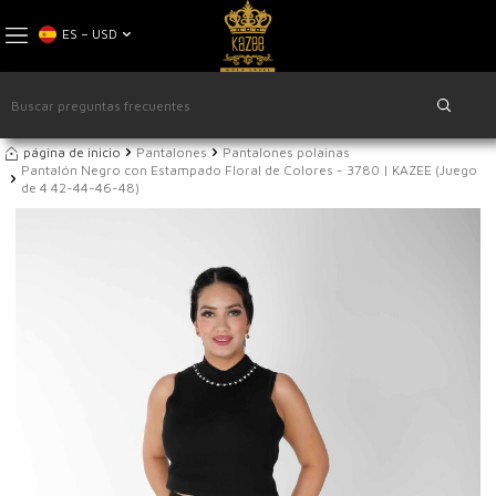
ES − USD
página de inicio
Pantalones
Pantalones polainas
Pantalón Negro con Estampado Floral de Colores - 3780 | KAZEE (Juego
de 4 42-44-46-48)