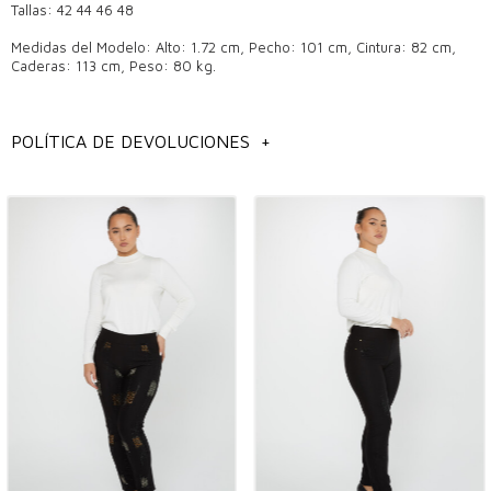
Tallas: 42 44 46 48
Medidas del Modelo: Alto: 1.72 cm, Pecho: 101 cm, Cintura: 82 cm,
Caderas: 113 cm, Peso: 80 kg.
Pantalones de calidad: la mejor inversión en vestuario
POLÍTICA DE DEVOLUCIONES
+
Los pantalones son una de las prendas imprescindibles que combinan
comodidad y elegancia y no deben faltar en ningún armario.
Especialmente en las boutiques mayoristas, elegir un par de
pantalones de calidad significa una inversión a largo plazo. Los
pantalones de calidad destacan por la durabilidad de su tejido y la
perfección de su corte, que te hace sentir cómodo y seguro en
cualquier ambiente.
¿En qué estación se debe utilizar?
Los pantalones son piezas ideales para combinaciones de
temporada. En verano, los pantalones confeccionados con tejidos
ligeros y transpirables garantizan comodidad incluso en los días
calurosos. En invierno se deben preferir pantalones diseñados con
tejidos más gruesos y cálidos. De esta manera podrás mantener tu
elegancia incluso en climas fríos. Además, los pantalones versátiles
que puedes preferir durante las transiciones de temporada pueden
ser los salvadores de tu armario.