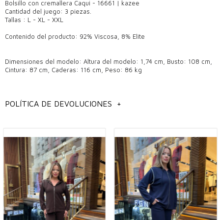
Bolsillo con cremallera Caqui - 16661 | kazee
Cantidad del juego: 3 piezas.
Tallas : L - XL - XXL
Contenido del producto: 92% Viscosa, 8% Elite
Dimensiones del modelo: Altura del modelo: 1,74 cm, Busto: 108 cm,
Cintura: 87 cm, Caderas: 116 cm, Peso: 86 kg
POLÍTICA DE DEVOLUCIONES
+
información general
Modelos de conjunto de chándal para mujer al por mayor,
Modelos de conjuntos de chándal al por mayor de Estambul,
modelos de ropa de mujer al por mayor,
modelos de chándal de mujer al por mayor,