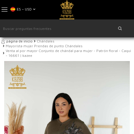
ES − USD
página de inicio
Chándales
Mayorista mujer Prendas de punto Chándales
Venta al por mayor Conjunto de chándal para mujer - Patrón floral - Caqui
- 16661 | kazee