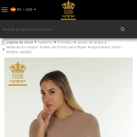
ES − USD
página de inicio
Suéteres
Prendas de punto de angora
Venta al por mayor Suéter de Punto para Mujer Angora Basic Visón -
30589 | KAZEE