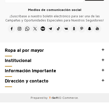
mano.
Medios de comunicación social
El accesorio con el logo de Kazee en el producto está chapado en
oro y no se empaña.
¡Suscríbase a nuestro boletín electrónico para ser una de las
Campañas y Oportunidades Especiales para Nuestros Seguidores!
Los diseños de todos nuestros productos pertenecen a nuestra
empresa y se producen en Turquía.
Gracias por visitar Kazee Official, el sitio mayorista de nuestra tienda
mayorista de ropa para mujer Kazee.
Ropa al por mayor
Institucional
Información Importante
Dirección y contacto
Prepared by
T
-Soft
E-Commerce
.