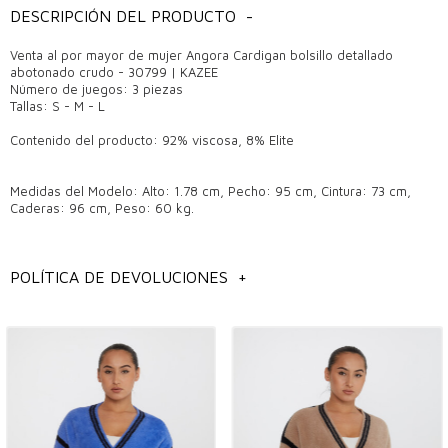
DESCRIPCIÓN DEL PRODUCTO
-
Venta al por mayor de mujer Angora Cardigan bolsillo detallado
abotonado crudo - 30799 | KAZEE
Número de juegos: 3 piezas
Tallas: S - M - L
Contenido del producto: 92% viscosa, 8% Elite
Medidas del Modelo: Alto: 1.78 cm, Pecho: 95 cm, Cintura: 73 cm,
Caderas: 96 cm, Peso: 60 kg.
información general
POLÍTICA DE DEVOLUCIONES
+
Modelos de cardigans de mujer al por mayor,
Modelos de cardigan al por mayor de Estambul,
Modelos de ropa de mujer al por mayor,
Modelos de cardigans de mujer al por mayor,