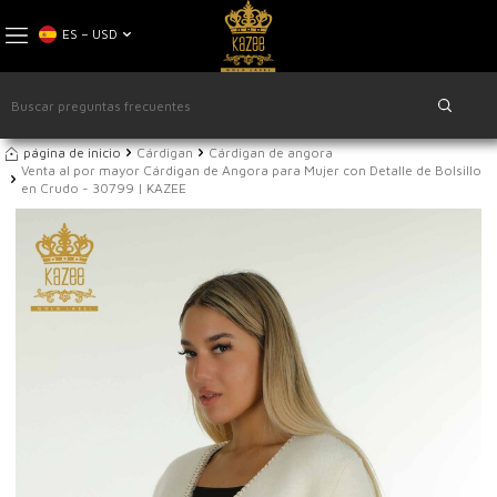
ES − USD
página de inicio
Cárdigan
Cárdigan de angora
Venta al por mayor Cárdigan de Angora para Mujer con Detalle de Bolsillo
en Crudo - 30799 | KAZEE