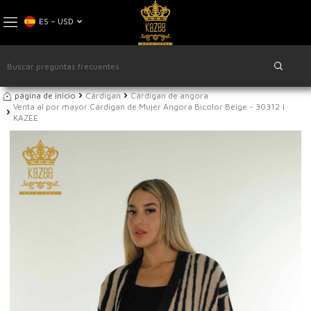
ES − USD
página de inicio
Cárdigan
Cárdigan de angora
Venta al por mayor Cárdigan de Mujer Angora Bicolor Beige - 30312 |
KAZEE