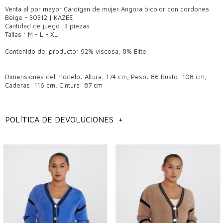
Venta al por mayor Cárdigan de mujer Angora bicolor con cordones
Beige - 30312 | KAZEE
Cantidad de juego: 3 piezas
Tallas : M - L - XL
Contenido del producto: 92% viscosa, 8% Elite
Dimensiones del modelo: Altura: 174 cm, Peso: 86 Busto: 108 cm,
Caderas: 116 cm, Cintura: 87 cm
POLÍTICA DE DEVOLUCIONES
+
información general
Modelos de cárdigans para mujer al por mayor,
Modelos de cardigan al por mayor de Estambul,
modelos de ropa de mujer al por mayor,
modelos de cardigan de mujer al por mayor,
Puede contactarnos para obtener información detallada sobre los