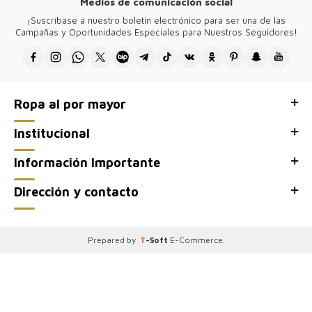
Medios de comunicación social
El accesorio con el logotipo de Kazee en el producto está chapado
¡Suscríbase a nuestro boletín electrónico para ser una de las
en oro y no se empaña.
Campañas y Oportunidades Especiales para Nuestros Seguidores!
El diseño de todos nuestros productos pertenece a nuestra empresa
y se producen en Turquía.
Gracias por visitar nuestra tienda mayorista de ropa de mujer Kazee,
sitio web mayorista Kazee Official.
Ropa al por mayor
Institucional
Información Importante
Dirección y contacto
Prepared by
T
-Soft
E-Commerce
.