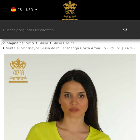
ES − USD
página de inicio
Blusa
Blusa Básica
Venta al por mayor Blusa de Mujer Manga Corta Amarillo - 79561 | KAZEE