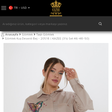
TR − USD
Anasayfa
Gömlek
Taşlı Gömlek
Gömlek Kuş Desenli Bej - 20518 | KAZEE (3'lü Set 46-48-50)