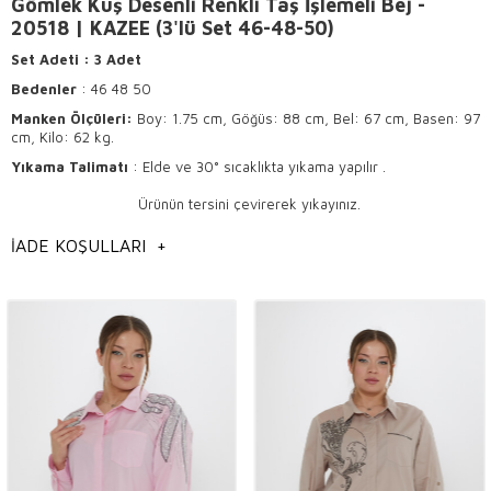
Gömlek Kuş Desenli Renkli Taş İşlemeli Bej -
20518 | KAZEE (3'lü Set 46-48-50)
Set Adeti
: 3 Adet
Bedenler
: 46 48 50
Manken Ölçüleri:
Boy: 1.75 cm, Göğüs: 88 cm, Bel: 67 cm, Basen: 97
cm, Kilo: 62 kg.
Yıkama Talimatı
: Elde ve 30° sıcaklıkta yıkama yapılır .
Ürünün tersini çevirerek yıkayınız.
Hafif ısı ile ütülenir .
İADE KOŞULLARI
+
Kuru temizlemeye uygundur.
Kaliteli Gömleklerin Şıklığı ve Toptan
Butiklerde Tercih Edilme Nedenleri
Gömlekler, moda dünyasında her daim popülerliğini
koruyan,
şıklığı
ve
rahatlığı
bir arada sunan vazgeçilmez
parçalardandır. Kaliteli bir gömlek, tarzınızı tamamlayan ve günlük
kombinlerinizi bir üst seviyeye taşıyan önemli bir üründür. İşte,
gömleklerin kalitesini ve toptan butiklerde tercih edilme nedenlerini
detaylarıyla ele alıyoruz.