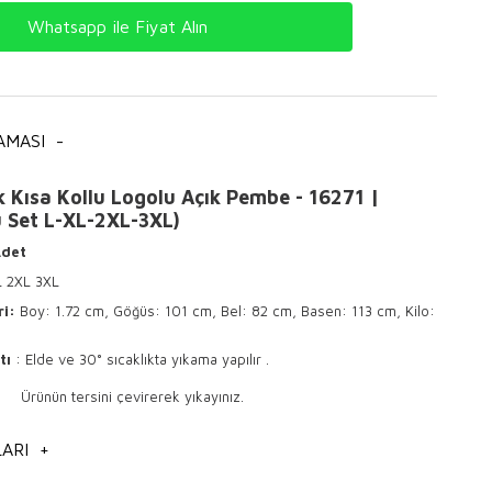
Whatsapp ile Fiyat Alın
AMASI
-
k Kısa Kollu Logolu Açık Pembe - 16271 |
ü Set L-XL-2XL-3XL)
Adet
L 2XL 3XL
ri:
Boy: 1.72 cm, Göğüs: 101 cm, Bel: 82 cm, Basen: 113 cm, Kilo:
tı
: Elde ve 30° sıcaklıkta yıkama yapılır .
sini çevirerek yıkayınız.
 ile ütülenir .
ARI
+
izlemeye uygundur.