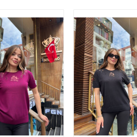
Kaliteli Triko
Trikolar, kadın 
dikkat çeken ürünl
hem günlük kull
butik
sahipleri
arasında yer alı
edebileceği en 
Trikoların Kal
Trikoların kalit
rahatlık açısınd
oturarak
şık
bir
bile ilk günkü f
kılar.
Toptan bu
sunarak sadık bi
Neden Trikolar
Trikolar,
hoş
ve
Kaliteli dokula
uygun
trend
çi
sahipleri için t
yelpazesi sunar. 
bulmalarını kolay
rahatlıkla terci
%92 Visk