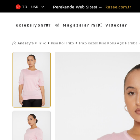
Perakende Web Sitesi →
kazee.com.tr
TR − USD
Koleksiyonlar
Mağazalarımız
Videolar
Anasayfa
Triko
Kısa Kol Triko
Triko Kazak Kısa Kollu Açık Pembe 