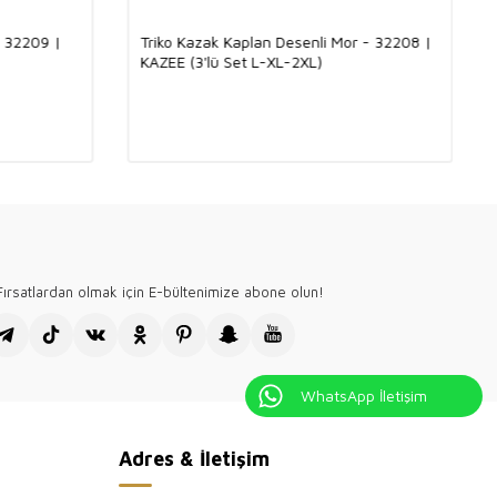
l Dengesi
- 32209 |
Triko Kazak Kaplan Desenli Mor - 32208 |
KAZEE (3'lü Set L-XL-2XL)
iskon ve %8 elit kumaş karışımıyla üretilmiştir. Viskonun yumuşak
 yapısı, bu trikoya ciltte hafif ve rahat bir his kazandırır. Elit
kunuşu ise ürüne parlak ve şık bir görünüm katar. Bu kombinasyon
 mevsim kullanılabilecek,
şıklık
ve
konforu
bir arada sunan bir
ar. Hem günlük kullanıma hem de özel davetlere uygun olan bu
ne zarafet katar.
adın giyim mağazamızın, toptan satış sitesi Kazee Official'ı
teşekkür ederiz.
ırsatlardan olmak için E-bültenimize abone olun!
WhatsApp İletişim
Adres & İletişim