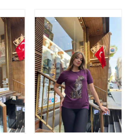
lar: Şıklık ve Konforun Buluşma Noktası
giyiminde her zaman popülerliğini koruyan,
hoş
ve
şık
tasarımlarıyla
erdir. Kaliteli trikolar,
elegant
detayları ve
trend
modelleriyle
anımda hem de özel davetlerde fark yaratır.
Toptan
nin de gözdesi olan bu ürünler, modanın vazgeçilmez parçaları
r. Trikoların sunduğu şıklık ve konfor, kadınların dört mevsim tercih
moda ürünler arasındadır.
itesinin Önemi
esi, hem ürünün uzun ömürlü olması hem de giyildiğinde sağladığı
an büyük önem taşır. Yüksek kaliteli trikolar, vücuda hoş bir şekilde
 görünüm sağlar. Aynı zamanda, kaliteli trikolar yıkama sonrasında
ormunu korur, bu da onları uzun süreli kullanım için ideal
tik
sahipleri için kaliteli trikolar, müşterilere memnuniyet garantisi
r müşteri kitlesi oluşturmada önemli bir rol oynar.
 Tercih Edilmelidir?
şık
görünümleriyle her yaştan kadının gardırobunda yerini alır.
rı sayesinde gün boyu rahatlık sağlayan bu modeller, modaya
zgileriyle stil sahibi kadınların vazgeçilmezidir. Toptan butik
rikolar, farklı renk, model ve desen seçenekleriyle geniş bir ürün
Bu çeşitlilik, müşterilerin kendi tarzlarına uygun triko modellerini
laştırır. Ayrıca, trikoların cilt dostu kumaşlardan üretilmiş olması,
h edilmelerinin başlıca nedenlerindendir.
on %8 Elit Kumaş: Şıklık ve Konforun