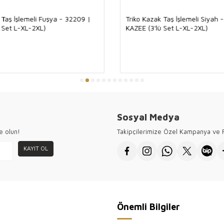
Mükemme
 Taş İşlemeli Fuşya - 32209 |
Triko Kazak Taş İşlemeli Siyah 
 Set L-XL-2XL)
KAZEE (3'lü Set L-XL-2XL)
Ürünümüz, %92 v
ve nefes alabilen
kumaşın lüks do
sayesinde, dört
ürün ortaya çık
triko, her kombi
●
Kazee toptan k
ziyaretiniz için 
Sosyal Medya
e olun!
Takipçilerimize Özel Kampanya ve F
KAYIT OL
Önemli Bilgiler