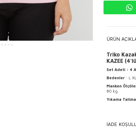
ÜRÜN AÇIKL
Triko Kaza
KAZEE (4'l
Set Adeti
: 4 
Bedenler
: L X
Manken Ölçüle
80 kg.
Yıkama Talima
Ürünün ter
Hafif ısı
İADE KOŞULL
Kuru tem