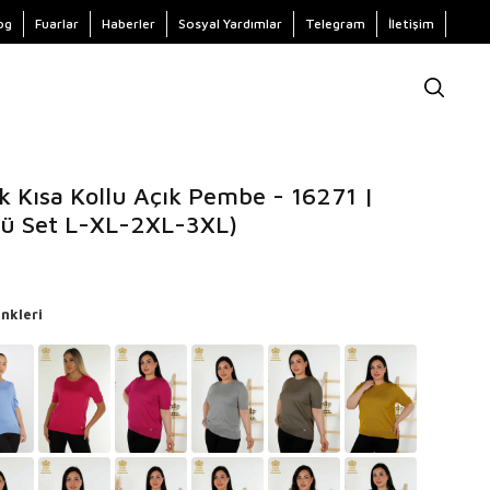
og
Fuarlar
Haberler
Sosyal Yardımlar
Telegram
İletişim
k Kısa Kollu Açık Pembe - 16271 |
lü Set L-XL-2XL-3XL)
nkleri