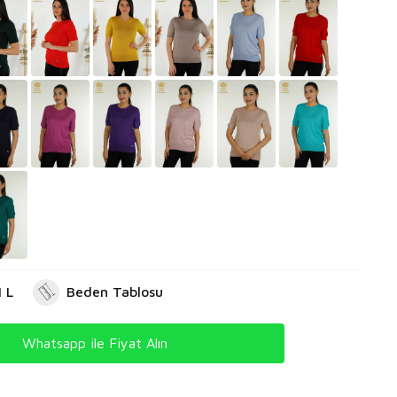
 L
Beden Tablosu
Whatsapp ile Fiyat Alın