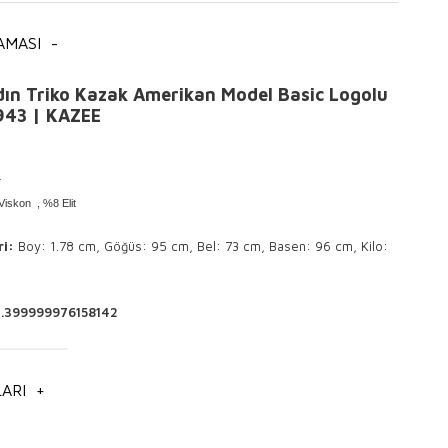
AMASI
-
ın Triko Kazak Amerikan Model Basic Logolu
943 | KAZEE
L
Viskon , %8 Elit
ri
:
Boy: 1.78 cm, Göğüs: 95 cm, Bel: 73 cm, Basen: 96 cm, Kilo:
1.399999976158142
lde ve 30° sıcaklıkta yıkama yapılır .
i çevirerek yıkayınız.
e ütülenir .
ARI
+
emeye uygundur.