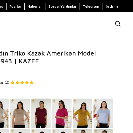
og
Fuarlar
Haberler
Sosyal Yardımlar
Telegram
İletişim
dın Triko Kazak Amerikan Model
5943 | KAZEE
ar (2)