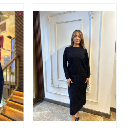
ilendirme
riko kazak takımı modelleri,
n triko kazak modelleri,
giyim modelleri,
riko kazak modelleri,
nler hakkında detaylı bilgi almak için bizimle iletişime
go ücretleri dahil değildir, kdv dahil değildir.
i tüm Dünya'ya Kargo ile göndermekteyiz.
i temsilcilerimiz ile iletişime geçebilirsiniz.
ariş almaktayız, vermiş olduğunuz siparişleri stokları kontrol
alınmaktadır.
ödeme sistemi ile çalışmaktadır.
, kredi kartı ile ödeme yapabilirsiniz.
abilirsiniz.
Money
i ile çalışmaktayız; Western Union, U
pt, Zolotaya Korona, Contact,
tüm ödeme sistemleri ile firmamıza ödeme yapabilirsiniz.
im markasının tüm ürünlerinde kullanılan kumaşlar doğal elyaftan
 ürünlerimizde krsital taş ve nakışlar el işçiliğ ile işlenmektedir.