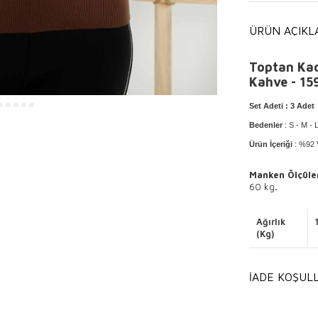
ÜRÜN AÇIKL
Toptan Kad
Kahve - 15
Set Adeti
: 3 Adet
Bedenler
: S - M - 
Ürün İçeriği
: %92 
Manken Ölçüle
60 kg
.
Ağırlık
Yıkama Talimatı
: E
(Kg)
Ürünün tersin
Hafif ısı il
İADE KOŞULL
Kuru temizl