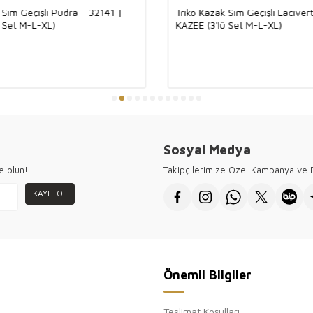
 Sim Geçişli Pudra - 32141 |
Triko Kazak Sim Geçişli Laciver
Ürün üzerindeki
ü Set M-L-XL)
KAZEE (3'lü Set M-L-XL)
Tüm ürünlerimizi
Kazee toptan kad
ziyaretiniz için 
Sosyal Medya
e olun!
Takipçilerimize Özel Kampanya ve F
KAYIT OL
Önemli Bilgiler
Teslimat Koşulları