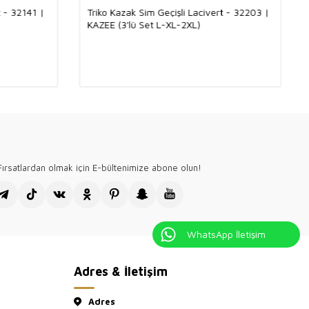
t - 32141 |
Triko Kazak Sim Geçişli Lacivert - 32203 |
 Kazee logolu aksesuar altın kaplamadır, kararma yapmaz.
KAZEE (3'lü Set L-XL-2XL)
n tasarımı firmamıza ait olup Türkiye'de üretilmektedir.
ın giyim mağazamızın, toptan satış sitesi Kazee Official'ı
teşekkür ederiz.
ırsatlardan olmak için E-bültenimize abone olun!
WhatsApp İletişim
Adres & İletişim
Adres