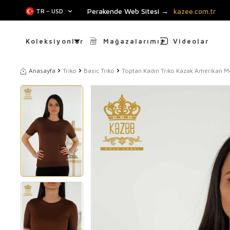
Perakende Web Sitesi →
kazee.com.tr
TR − USD
Koleksiyonlar
Mağazalarımız
Videolar
Anasayfa
Triko
Basic Triko
Toptan Kadın Triko Kazak Amerikan M