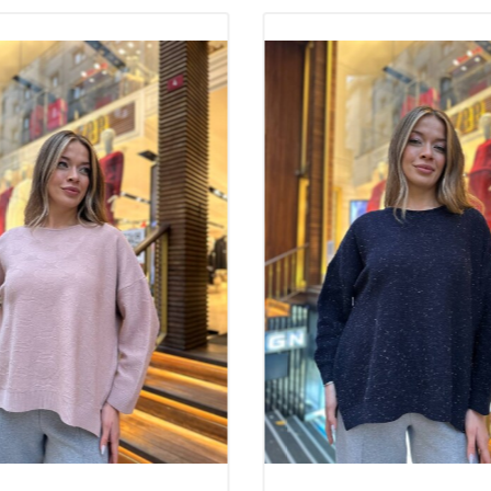
Genel Bilg
Toptan Kadın
t
İstanbul topta
Toptan kadın 
Toptan bayan t
Beğendiğiniz ürü
geçebilirsiniz.
Fiyatlarımıza kar
Siparişleiriniz
Kargo için müşter
Sitemizde ön sip
edilerek işleme 
Firmamız her türlü 
Banka ile ödeyebilir
Kargo ile ödeme yap
Tüm ödeme sistemler
Gram, Ria gibi 
Kazee kadın giy
üretilmiştir. Tüm