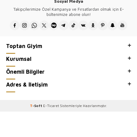
Sosyal Medya
Tüm ürünlerimizin tasarımı firmamıza ait olup Türkiye'de üretilmektedir.
Takipçilerimize Özel Kampanya ve Fırsatlardan olmak için E-
Kazee toptan kadın giyim mağazamızın, toptan satış sitesi Kazee
bültenimize abone olun!
Official'ı ziyaretiniz için teşekkür ederiz.
Toptan Giyim
Kurumsal
Önemli Bilgiler
Adres & İletişim
T
-Soft
E-Ticaret
Sistemleriyle Hazırlanmıştır.