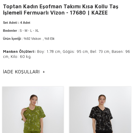
Toptan Kadın Eşofman Takımı Kısa Kollu Taş
İşlemeli Fermuarlı Vizon - 17680 | KAZEE
Set Adeti
: 4 Adet
Bedenler
:
S - M - L - XL
Ürün İçeriği
: %92 Viskon , %8 Elit
Manken Ölçüleri
:
Boy: 1.78 cm, Göğüs: 95 cm, Bel: 73 cm, Basen: 96
cm, Kilo: 60 kg.
Yıkama Talimatı
: Elde ve 30° sıcaklıkta yıkama yapılır .
İADE KOŞULLARI
+
Ürünün tersini çevirerek yıkayınız.
Hafif ısı ile ütülenir .
Kuru temizlemeye uygundur.
Genel Bilgilendirme
Toptan Kadın
eşofman takımı modelleri,
İstanbul toptan eşofman takımı modelleri,
Toptan kadın giyim modelleri,