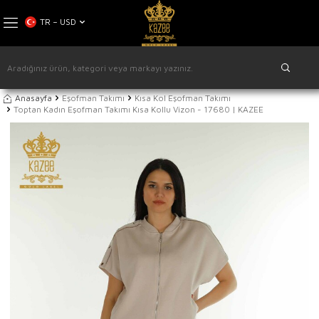
TR − USD
Anasayfa
Eşofman Takımı
Kısa Kol Eşofman Takımı
Toptan Kadın Eşofman Takımı Kısa Kollu Vizon - 17680 | KAZEE