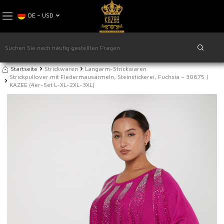
DE − USD
Startseite
Strickwaren
Langarm-Strickwaren
Strickpullover mit Fledermausärmeln, Steinstickerei, Fuchsia – 30675 |
KAZEE (4er-Set L-XL-2XL-3XL)