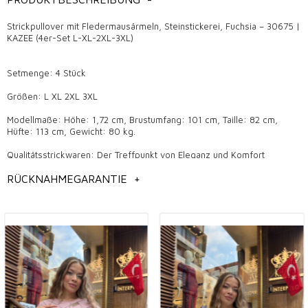
Strickpullover mit Fledermausärmeln, Steinstickerei, Fuchsia – 30675 |
KAZEE (4er-Set L-XL-2XL-3XL)
Setmenge: 4 Stück
Größen: L XL 2XL 3XL
Modellmaße: Höhe: 1,72 cm, Brustumfang: 101 cm, Taille: 82 cm,
Hüfte: 113 cm, Gewicht: 80 kg.
Qualitätsstrickwaren: Der Treffpunkt von Eleganz und Komfort
Strickwaren sind ein Produkt, das in der Damenbekleidung immer
RÜCKNAHMEGARANTIE
+
beliebt ist und durch sein angenehmes und stilvolles Design die
Aufmerksamkeit auf sich zieht. Hochwertiger Strick überzeugt sowohl
im Alltag als auch bei besonderen Anlässen mit eleganten Details und
trendigen Modellen. Diese Produkte, die auch bei Besitzern von
Großhandelsboutiquen beliebt sind, gehören zu den unverzichtbaren
Modestücken. Die Eleganz und der Komfort von Strickwaren gehören
zu den modischsten Produkten, die Frauen zu jeder Jahreszeit wählen
können.
Die Bedeutung der Qualität von Strickwaren