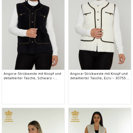
Angora-Strickweste mit Knopf und
Angora-Strickweste mit Knopf und
detaillierter Tasche, Schwarz –
detaillierter Tasche, Ecru – 30755 |
30755 | KAZEE (4er-Set M-L-XL-
KAZEE (4er-Set M-L-XL-2XL)
2XL)