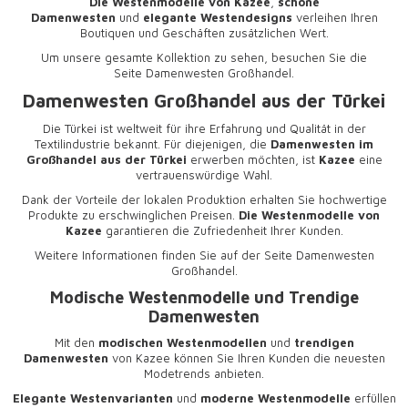
Die Westenmodelle von Kazee
,
schöne
Damenwesten
und
elegante Westendesigns
verleihen Ihren
Boutiquen und Geschäften zusätzlichen Wert.
Um unsere gesamte Kollektion zu sehen, besuchen Sie die
Seite
Damenwesten Großhandel
.
Damenwesten Großhandel aus der Türkei
Die Türkei ist weltweit für ihre Erfahrung und Qualität in der
Textilindustrie bekannt. Für diejenigen, die
Damenwesten im
Großhandel aus der Türkei
erwerben möchten, ist
Kazee
eine
vertrauenswürdige Wahl.
Dank der Vorteile der lokalen Produktion erhalten Sie hochwertige
Produkte zu erschwinglichen Preisen.
Die Westenmodelle von
Kazee
garantieren die Zufriedenheit Ihrer Kunden.
Weitere Informationen finden Sie auf der Seite
Damenwesten
Großhandel
.
Modische Westenmodelle und Trendige
Damenwesten
Mit den
modischen Westenmodellen
und
trendigen
Damenwesten
von Kazee können Sie Ihren Kunden die neuesten
Modetrends anbieten.
Elegante Westenvarianten
und
moderne Westenmodelle
erfüllen