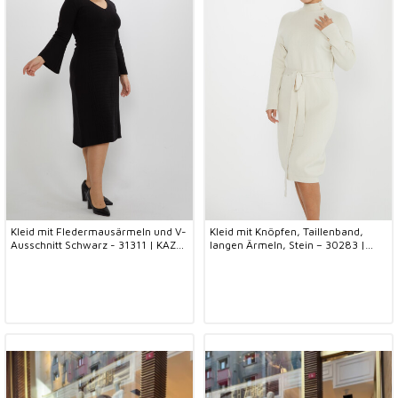
Kleid mit Fledermausärmeln und V-
Kleid mit Knöpfen, Taillenband,
Ausschnitt Schwarz - 31311 | KAZEE
langen Ärmeln, Stein – 30283 |
(2er Set S-M)
KAZEE (4er-Set S-M-L-XL)