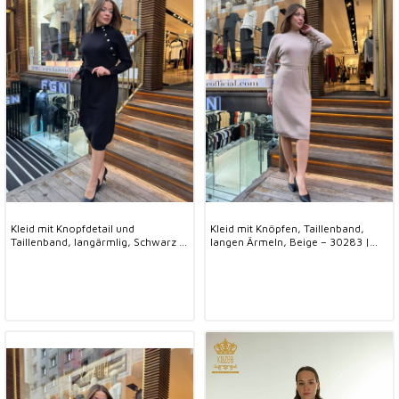
Kleid mit Knopfdetail und
Kleid mit Knöpfen, Taillenband,
Taillenband, langärmlig, Schwarz –
langen Ärmeln, Beige – 30283 |
30283 | KAZEE (4er-Set S-M-L-XL)
KAZEE (4er-Set S-M-L-XL)