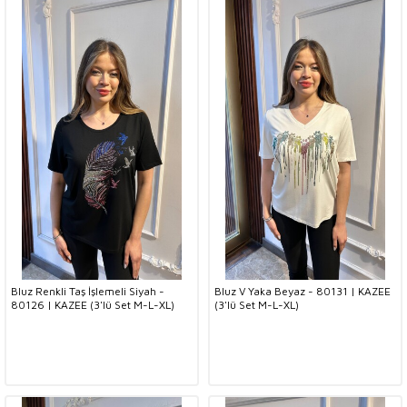
Bluz Renkli Taş İşlemeli Siyah -
Bluz V Yaka Beyaz - 80131 | KAZEE
80126 | KAZEE (3'lü Set M-L-XL)
(3'lü Set M-L-XL)