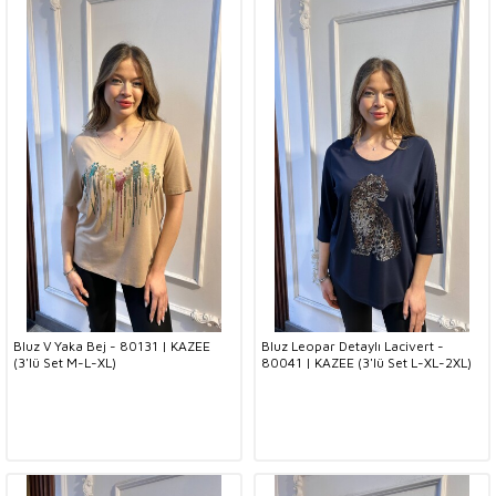
Bluz V Yaka Bej - 80131 | KAZEE
Bluz Leopar Detaylı Lacivert -
(3'lü Set M-L-XL)
80041 | KAZEE (3'lü Set L-XL-2XL)