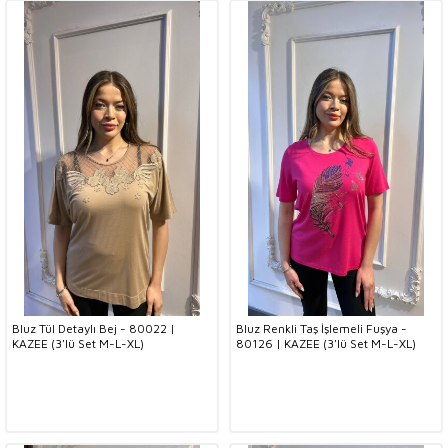
Bluz Tül Detaylı Bej - 80022 |
Bluz Renkli Taş İşlemeli Fuşya -
KAZEE (3'lü Set M-L-XL)
80126 | KAZEE (3'lü Set M-L-XL)