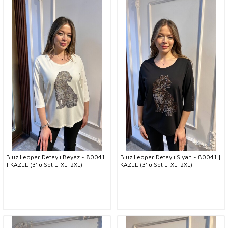
Bluz Leopar Detaylı Beyaz - 80041
Bluz Leopar Detaylı Siyah - 80041 |
| KAZEE (3'lü Set L-XL-2XL)
KAZEE (3'lü Set L-XL-2XL)