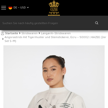
DE − USD
Startseite
Strickwaren
Langarm-Strickwaren
Angorastrick mit Tigermuster und Steinstickerei, Ecru – 50002 | KAZEE (2er
Set S-M)