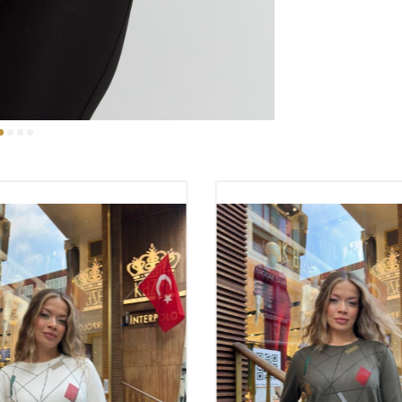
Die Bedeutung d
Die Qualität von
Produkts als a
Strickmode sch
stylischen Look
Waschen ihre Fo
Gebrauch. Für B
eine wichtige R
eine Zufriedenhe
Warum sollte S
Strickmode find
der Garderobe v
hochwertige Be
Tragegefühl sor
unverzichtbar. 
große Produktpa
Diese Vielfalt e
eigenen Stil pa
hautfreundliche
Wahl.
100 % Polyamidg
aufeinandertref