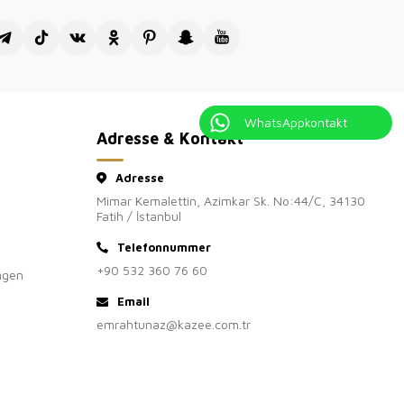
WhatsAppkontakt
Adresse & Kontakt
Adresse
Mimar Kemalettin, Azimkar Sk. No:44/C, 34130
Fatih / İstanbul
Telefonnummer
+90 532 360 76 60
ngen
Email
emrahtunaz@kazee.com.tr