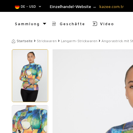
Einzelhandel-Website →
kazee.com.tr
DE − USD
Sammlung
Geschäfte
Video
Startseite
Strickwaren
Langarm-Strickwaren
Angorastrick mit S