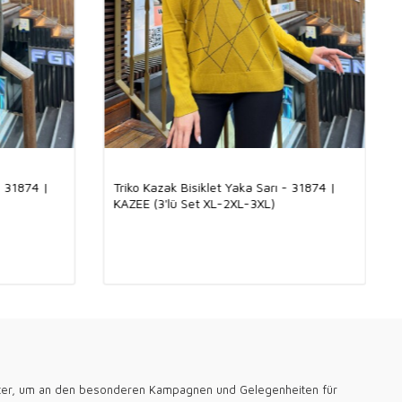
esteht aus 100 % Polyamidgewebe. Polyamid ist ein Stofftyp,
ltbarkeit und Flexibilität bekannt ist. Dank seiner leichten Struktur
em Körper an und bietet Bewegungsfreiheit. Darüber hinaus
rch seine Feuchtigkeitsresistenz und seine schnelltrocknenden
Dieser Pullover kann bequem zu allen vier Jahreszeiten getragen
nem modernen und stylischen Design passt es zu jeder
 wird zu einem unverzichtbaren Bestandteil Ihrer Garderobe.
eht für Qualität und Stil. In unseren Boutiquen in Berlin, München
eten wir sorgfältig ausgewählte Damenbekleidung zu
gen Großhandelspreisen an. Unsere Kollektionen sind auf die
 abgestimmt und erfreuen sich großer Beliebtheit bei deutschen
en Sie uns für eine zuverlässige Erfahrung und höchste
- 31874 |
Triko Kazak Bisiklet Yaka Sarı - 31874 |
KAZEE (3'lü Set XL-2XL-3XL)
ür Ihren Besuch in unserem Großhandelsgeschäft für
, der offiziellen Großhandelsverkaufsseite Kazee.
ter, um an den besonderen Kampagnen und Gelegenheiten für