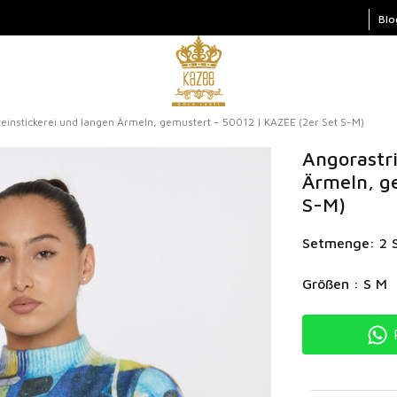
Blo
teinstickerei und langen Ärmeln, gemustert – 50012 | KAZEE (2er Set S-M)
Angorastri
Ärmeln, g
S-M)
Setmenge: 2 
Größen : S M