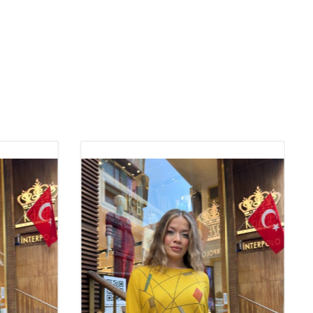
er Qualität von Strickwaren
 Strickwaren ist sowohl im Hinblick auf die Langlebigkeit des
uch auf den Tragekomfort von großer Bedeutung. Hochwertige
miegt sich angenehm an den Körper und sorgt für einen
. Gleichzeitig behält hochwertige Strickmode auch nach dem
rm wie am ersten Tag und ist somit ideal für den langfristigen
esitzer von Großhandelsboutiquen spielt hochwertige Strickmode
olle beim Aufbau eines treuen Kundenstamms, da sie den Kunden
itsgarantie bietet.
trickmode bevorzugt werden?
et mit ihrem angenehmen und stilvollen Aussehen ihren Platz in
on Frauen jeden Alters. Diese Modelle, die durch ihre
schaffenheit den ganzen Tag über für ein angenehmes
gen, sind mit ihren modischen Trendlinien für stilbewusste Frauen
Für Besitzer von Großhandelsboutiquen bietet Strickwaren eine
lette mit unterschiedlichen Farb-, Modell- und Musteroptionen.
rleichtert es den Kunden, Strickmodelle zu finden, die zum
ssen. Darüber hinaus ist die Tatsache, dass Strickwaren aus
n Stoffen bestehen, einer der Hauptgründe für ihre bevorzugte
ewebe: Das Produkt, bei dem Haltbarkeit und Flexibilität
fen