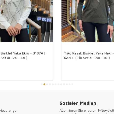
Unser Produkt b
der für seine Ha
passt es sich d
überzeugt es du
Eigenschaften. 
werden. Mit sei
Kombination und
Deutsche Mode st
und Hamburg bi
wettbewerbsfähi
neuesten Trends
Kundinnen. Wähl
Zufriedenheit.
 Bisiklet Yaka Ekru - 31874 |
Triko Kazak Bisiklet Yaka Haki 
ü Set XL-2XL-3XL)
KAZEE (3'lü Set XL-2XL-3XL)
● Vielen Dank f
Damenbekleidung
Sozialen Medien
 Neuerungen
Abonnieren Sie unseren E-Newslet