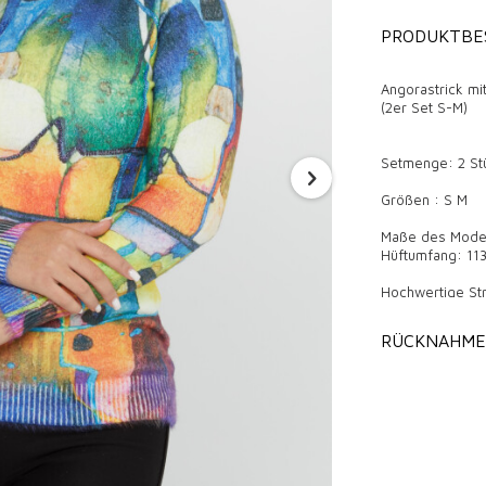
PRODUKTBE
Angorastrick mi
(2er Set S-M)
Setmenge: 2 St
Größen : S M
Maße des Modell
Hüftumfang: 113
Hochwertige St
Strickwaren sin
RÜCKNAHME
ziehen mit ihre
Hochwertige Str
Anlässen durch 
bei Großhandels
Modestücken. Di
den modischsten
können.