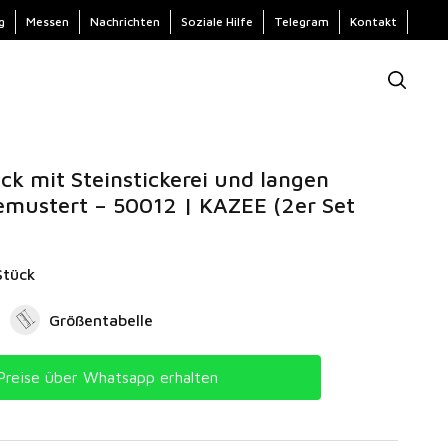
g
Messen
Nachrichten
Soziale Hilfe
Telegram
Kontakt
ck mit Steinstickerei und langen
emustert – 50012 | KAZEE (2er Set
Stück
Größentabelle
Preise über Whatsapp erhalten