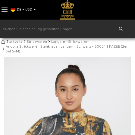
DE − USD
Startseite
Strickwaren
Langarm-Strickwaren
Angora Strickwaren Stehkragen Langarm Schwarz - 50024 | KAZEE (2er
Set S-M)