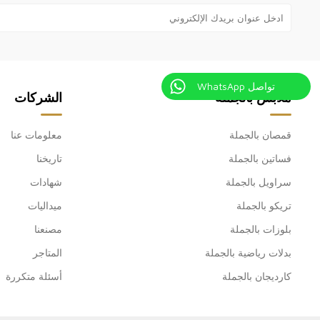
تواصل WhatsApp
ملابس بالجملة
الشركات
قمصان بالجملة
معلومات عنا
فساتين بالجملة
تاريخنا
سراويل بالجملة
شهادات
تريكو بالجملة
ميداليات
بلوزات بالجملة
مصنعنا
بدلات رياضية بالجملة
المتاجر
كارديجان بالجملة
أسئلة متكررة