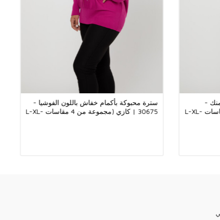
ميع أنواع أنظمة الدفع.
يق البنك أو عن طريق بطاقة الائتمان.
يق البضائع.
نحن نعمل مع جميع أنظمة الدفع. يمكنك الدفع لشركتنا بجميع أنظمة الدفع مثل Western
Union، Upt، Zolotaya Korona، Contact، 
الأقمشة المستخدمة في جميع منتجات ماركة الملابس النسائية Kazee مصنوعة من ألياف
ريستال والمطرزات في جميع منتجاتنا مصنوعة يدوياً.
نك -
سترة محبوكة بأكمام خفاش باللون الفوشيا -
30675 | كازي (مجموعة من 4 مقاسات L-XL-
30675 | كازي (مجموعة من 4 مقاسات L-XL-
مل شعار كازي على المنتج مطلي بالذهب ولا يفقد بريقه.
2XL-3XL)
نا مملوكة لشركتنا ويتم إنتاجها في تركيا.
شكرًا لك على زيارة Kazee Official، موقع البيع بالجملة لمتجر بيع الملابس النسائية بالجملة
ي