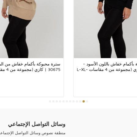
تعمل شركتنا على ج
يمكنك الدفع عن طر
يمكنك الدفع عن طر
Money Gram، Ria.
طبيعية. أحجار الك
بأكمام خفاش باللون الأسود -
سترة محبوكة بأكمام خفاش من الم
30675 | كازي (مجموعة من 4 مقاسات L-XL-
الإكسسوار الذي يح
2XL-3XL)
تصاميم جميع منتجات
Kazee.
وسائل التواصل الإجتماعي
منطقة نصوص وسائل التواصل الإجتماع