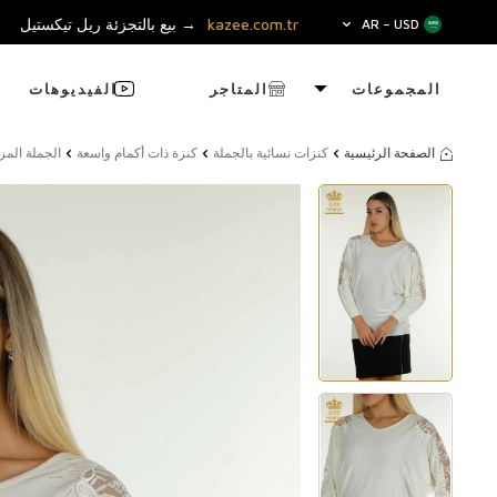
kazee.com.tr
→ بيع بالتجزئة ريل تيكستيل
AR − USD
المجموعات
المتاجر
الفيديوهات
الصفحة الرئيسية
كنزات نسائية بالجملة
كنزة ذات أكمام واسعة
الجملة المرأة 