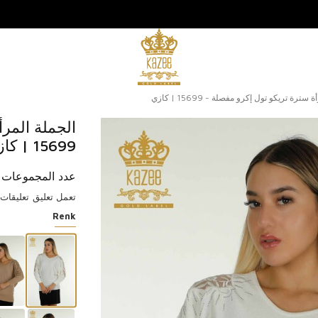
سترة تريكو تول إكرو مفصلة - 15699 | كازي
الجملة المرأ
15699 | كازي
عدد المجموعات: 3 قط
تعمل تعليق
تعليقات (2
Renk