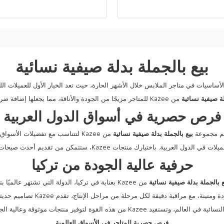
بيع بالجملة بدلة صيفية نسائية
الأساسيات في متاجر الملابس خلال الأشهر الحارة، حيث تعد الخيار الأول للعميلات اللو
ة
صيفية
نسائية
من Kazee للمتاجر مزيجًا من الجودة والأناقة، مما يجعلها إضافة ضرورية إلى مخزونك الموسمي.
فرص حصرية في أسواق الدول العربية
م مجموعة
بيع
بالجملة
بدلة
صيفية
نسائية
من Kazee لتتناسب مع تفضيلات الأسواق العربية.
ن تقديم أحدث صيحات الموضة التي تواكب احتياجات العملاء في هذه المنطقة الحيوية.
حرفية عالية الجودة من تركيا
ع
بالجملة
بدلة
صيفية
نسائية
من Kazee بعناية في تركيا، الدولة التي تشتهر عالميًا بتميزها في صناعة النسيج.
راقبة دقيقة لكل مرحلة من مراحل الإنتاج، تقدم Kazee تصاميم حديثة تدوم طويلاً لعملاء متجرك.
منتجات موثوقة وعالية الجودة لأصحاب المتاجر في جميع أنحاء العالم.
فرص حصرية للمتاجر في الأسواق العالمية