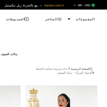
kazee.com.tr
→ بيع بالتجزئة ريل تيكستيل
AR − USD
المجموعات
المتاجر
الفيديوهات
بدلات الصيف الن
الصفحة الرئيسية
بدلة مزدوجة نسائية بالجملة
الجملة المرأة - بدلة الصيف