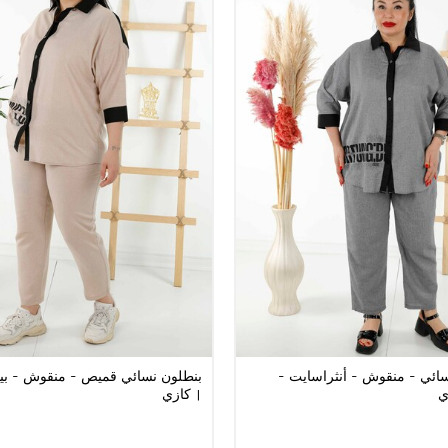
ائي - منقوش - أنثراسايت -
| كازي