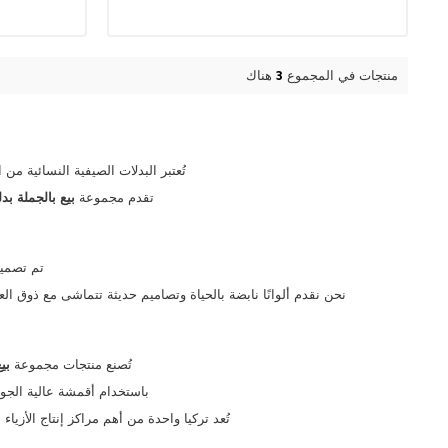
منتجات في المجموع
3
هناك
تُعتبر البدلات الصيفية النسائية من 
تقدم مجموعة
بيع
بالجملة
بدل
تم تصمي
نحن نقدم ألوانًا نابضة بالحياة وتصاميم حديثة تتماشى مع ذوق العميلات في الدول العربية. باختيارك منتجات Kazee، ستتمكن م
تُصنع منتجات مجموعة
بي
باستخدام أقمشة عالية الجودة ومتينة، مع م
تُعد تركيا واحدة من أهم مراكز إنتاج الأزياء النسائية في العالم، وتستفيد Kazee من هذه القوة لتوفير 