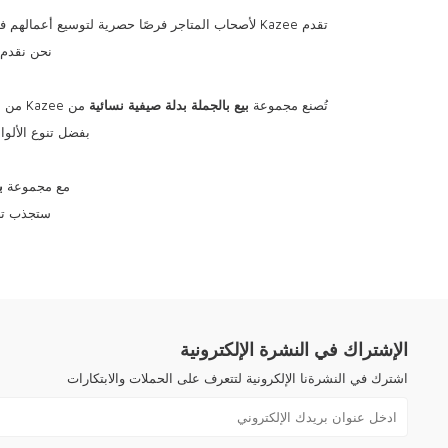
تقدم Kazee لأصحاب المتاجر فرصًا حصرية لتوسيع أعمالهم في الأسواق العالمية. من خلال اختيارك لمجموعة
نحن نقدم 
تُصنع مجموعة
بيع
بالجملة
بدلة
صيفية
نسائية
من Kazee من أقمشة عالية الجودة، مما يضمن المتانة وطول العمر خلال موسم الصيف. كل قطعة مصممة بأسلوب حديث، مما يمنح متجرك مظهرًا جديدًا وأنيقًا.
بفضل تنوع الألوا
مع مجموعة
ب
ستجذب تصا
الإشتراك في النشرة الإلكترونية
اشترك في النشرةنا الإلكرونية لتتعرف على الحملات والابتكارات