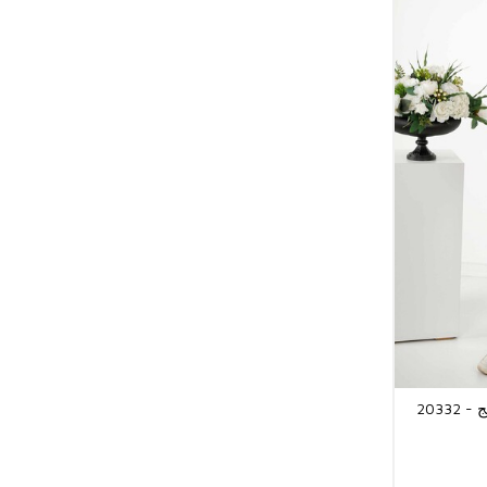
بنطلون نسائي قميص - منقوش - بيج - 20332