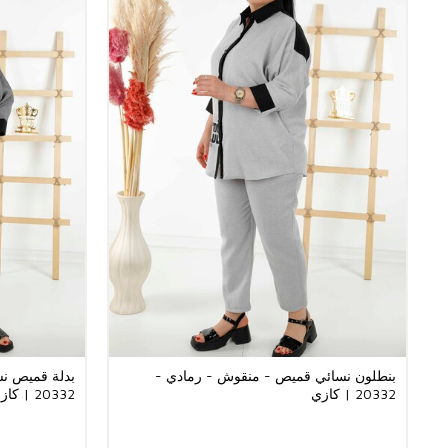
بنطلون نسائي قميص - منقوش - رمادي -
بدلة قميص نس
20332 | كازي
20332 | كازي