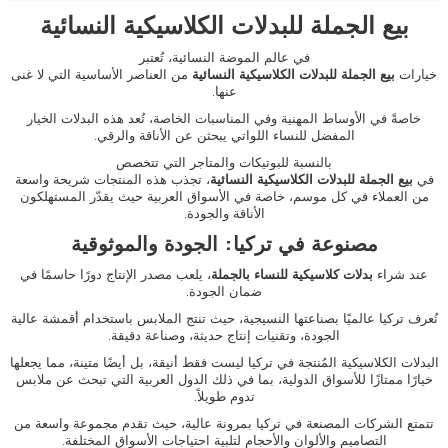
بيع الجملة للبدلات الكلاسيكية النسائية
في عالم الموضة النسائية، تُعتبر
خيارات
بيع
الجملة
للبدلات
الكلاسيكية
النسائية
من العناصر الأساسية التي لا غنى
عنها.
خاصةً في الأوساط المهنية وفي المناسبات الخاصة، تُعد هذه البدلات الخيار
المفضل للنساء اللواتي يبحثن عن الأناقة والرقي.
بالنسبة للبوتيكات والمتاجر التي تتخصص
في
بيع
الجملة
للبدلات
الكلاسيكية
النسائية
، تجذب هذه المنتجات شريحة واسعة
من العملاء في كل موسم، خاصة في الأسواق العربية حيث يقدّر المستهلكون
الأناقة والجودة.
مصنوعة في تركيا: الجودة والموثوقية
عند شراء
بدلات
كلاسيكية
للنساء
بالجملة
، يلعب مصدر الإنتاج دورًا حاسمًا في
ضمان الجودة.
تُعرف تركيا عالميًا بصناعتها النسيجية، حيث تنتج الملابس باستخدام أقمشة عالية
الجودة، وتقنيات إنتاج حديثة، وصناعة دقيقة.
البدلات الكلاسيكية المُنتجة في تركيا ليست فقط أنيقة، بل أيضًا متينة، مما يجعلها
خيارًا ممتازًا للأسواق الدولية، بما في ذلك الدول العربية التي تبحث عن ملابس
تدوم طويلاً.
تتمتع الشركات المصنعة في تركيا بمرونة عالية، حيث تقدم مجموعة واسعة من
التصاميم والألوان والأحجام لتلبية احتياجات الأسواق المختلفة.