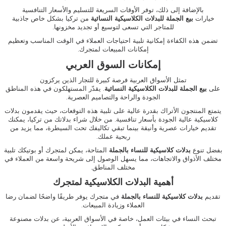
بالإضافة إلى ذلك، توفر الأوقات السريعة للتسليم والأسعار التنافسية
خيارات
بيع
الجملة
للبدلات
الكلاسيكية
النسائية
من تركيا بشكل خاص جاذبية
للمتاجر التي تسعى لتوسيع أو تجديد مخزونها.
تضمن هذه الكفاءة إمكانية تلبية احتياجات العملاء في الوقت المناسب وتعظيم
إمكانات المبيعات لمتجرك.
إمكانات السوق العربي
تمثل الأسواق العربية فرصة كبيرة للتجار الذين يركزون
على
بيع
الجملة
للبدلات
الكلاسيكية
النسائية
. يقدّر المستهلكون في هذه المناطق
الجودة والراحة والتصاميم العصرية.
يتمتع المنتجون الأتراك بقدرة عالية على تلبية هذه التوقعات، حيث يقدمون بدلات
كلاسيكية عالية الجودة بأسعار تنافسية. من خلال شراء بدلاتك من تركيا، يمكنك
تقديم خيارات عصرية وأنيقة بينما تبقي تكاليفك تحت السيطرة، مما يزيد من
ربحية عملك.
بفضل تنوع
بدلات
كلاسيكية
للنساء
بالجملة
المتاحة، يمكن لمتجرك أو بوتيكك تلبية
مختلف الأذواق والاتجاهات، مما يسهل الوصول إلى شريحة واسعة من العملاء في
مختلف المناطق.
أهمية البدلات الكلاسيكية لمتجرك
تقديم
بدلات
كلاسيكية
للنساء
بالجملة
في متجرك يوفر طريقًا واضحًا لضمان رضا
العملاء وزيادة المبيعات.
تبحث النساء في بيئات العمل، خاصة في الأسواق العربية، عن بدلات مصنوعة